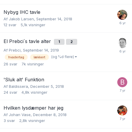
Nybyg IHC tavle
Af
Jakob Larsen
,
September 14, 2018
12
svar
5,1k
visninger
El Prebci´s tavle alter
1
2
Af
Prebci
,
September 14, 2019
(og %d flere)
hvadertag
lækkert
26
svar
7k
visninger
'Sluk alt' Funktion
Af
Baldissera
,
December 5, 2018
24
svar
4,8k
visninger
Hvilken lysdæmper har jeg
Af
Johan Vase
,
December 8, 2018
3
svar
2,8k
visninger