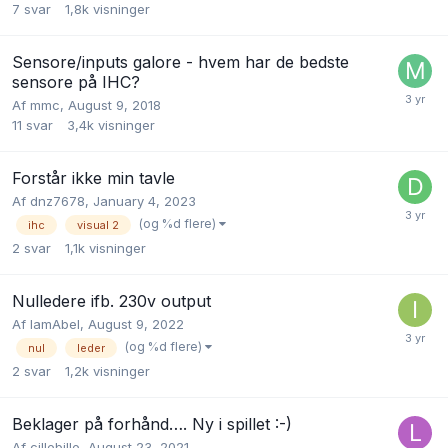
7
svar
1,8k
visninger
Sensore/inputs galore - hvem har de bedste
sensore på IHC?
Af
mmc
,
August 9, 2018
11
svar
3,4k
visninger
Forstår ikke min tavle
Af
dnz7678
,
January 4, 2023
(og %d flere)
ihc
visual 2
2
svar
1,1k
visninger
Nulledere ifb. 230v output
Af
IamAbel
,
August 9, 2022
(og %d flere)
nul
leder
2
svar
1,2k
visninger
Beklager på forhånd…. Ny i spillet :-)
Af
cillebille
,
August 23, 2021