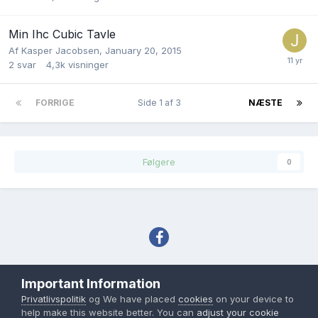
Min Ihc Cubic Tavle
Af
Kasper Jacobsen
,
January 20, 2015
2
svar
4,3k
visninger
FORRIGE
Side 1 af 3
NÆSTE
Følgere
0
Sprog
Tema
Privatlivspolitik
Important Information
Copyright IHC-User.dk 2007-2026
Privatlivspolitik
og We have placed
cookies
on your device to
Powered by Invision Community
help make this website better. You can
adjust your cookie