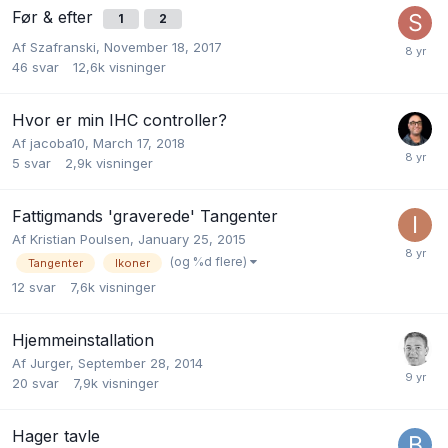
Før & efter
1
2
Af
Szafranski
,
November 18, 2017
46
svar
12,6k
visninger
Hvor er min IHC controller?
Af
jacoba10
,
March 17, 2018
5
svar
2,9k
visninger
Fattigmands 'graverede' Tangenter
Af
Kristian Poulsen
,
January 25, 2015
(og %d flere)
Tangenter
Ikoner
12
svar
7,6k
visninger
Hjemmeinstallation
Af
Jurger
,
September 28, 2014
20
svar
7,9k
visninger
Hager tavle