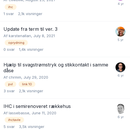
ihc
1
svar
2,1k
visninger
Update fra term til ver. 3
Af
karstenallan
,
July 8, 2021
oprydning
0
svar
1,4k
visninger
Hjælp til svagstrømstryk og stikkontakt i samme
dåse
Af
chrmm
,
July 29, 2020
pvl
link 10
3
svar
2,1k
visninger
IHC i semirenoveret rækkehus
Af
lassebasse
,
June 11, 2020
ihctavle
5
svar
3,5k
visninger