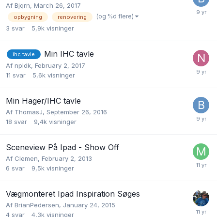
Af
Bjqrn
,
March 26, 2017
(og %d flere)
opbygning
renovering
3
svar
5,9k
visninger
Min IHC tavle
ihc tavle
Af
npldk
,
February 2, 2017
11
svar
5,6k
visninger
Min Hager/IHC tavle
Af
ThomasJ
,
September 26, 2016
18
svar
9,4k
visninger
Sceneview På Ipad - Show Off
Af
Clemen
,
February 2, 2013
6
svar
9,5k
visninger
Vægmonteret Ipad Inspiration Søges
Af
BrianPedersen
,
January 24, 2015
4
svar
4,3k
visninger