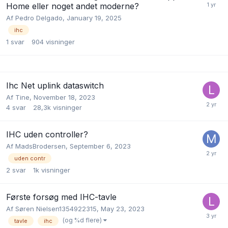
Home eller noget andet moderne?
Af
Pedro Delgado
,
January 19, 2025
ihc
1
svar
904
visninger
Ihc Net uplink dataswitch
Af
Tine
,
November 18, 2023
4
svar
28,3k
visninger
IHC uden controller?
Af
MadsBrodersen
,
September 6, 2023
uden contr
2
svar
1k
visninger
Første forsøg med IHC-tavle
Af
Søren Nielsen1354922315
,
May 23, 2023
(og %d flere)
tavle
ihc