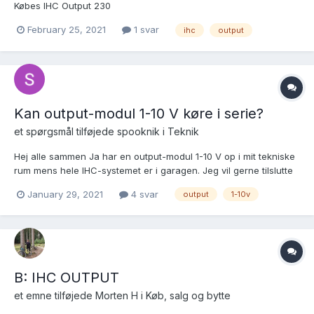
Købes IHC Output 230
February 25, 2021
1 svar
ihc
output
Kan output-modul 1-10 V køre i serie?
et spørgsmål tilføjede
spooknik
i
Teknik
Hej alle sammen Ja har en output-modul 1-10 V op i mit tekniske
rum mens hele IHC-systemet er i garagen. Jeg vil gerne tilslutte
mere output-modul 1-10 V. Kan de køres i serie, eller skal jeg
January 29, 2021
4 svar
output
1-10v
trække nyt kabel til hvert nye modul? Tak & god weekend
B: IHC OUTPUT
et emne tilføjede
Morten H
i
Køb, salg og bytte