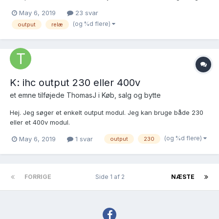
aktiverer udgangen og den aktiverer så relæet som igen
May 6, 2019
23 svar
aktiverer havelågen. (1 sek. tryk) og så klarer havelågens
(og %d flere)
output
relæ
automatik resten. relæet er et...
K: ihc output 230 eller 400v
et emne tilføjede
ThomasJ
i
Køb, salg og bytte
Hej. Jeg søger et enkelt output modul. Jeg kan bruge både 230
eller et 400v modul.
(og %d flere)
May 6, 2019
1 svar
output
230
FORRIGE
Side 1 af 2
NÆSTE