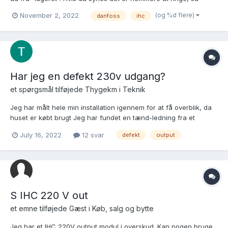
fanges jeg på 28 28 64 40. IHC: SOLGT Magnetkontakt,
(og %d flere)
November 2, 2022
danfoss
ihc
120B1251, nye, 11 stk., kr. 50 pr. stk. SOLGT Relæsokkel alarm,
120B1285, nye, 2 stk, kr. 150 pr. s...
Har jeg en defekt 230v udgang?
et spørgsmål tilføjede
Thygekm
i
Teknik
Jeg har målt hele min installation igennem for at få overblik, da
huset er købt brugt Jeg har fundet en tænd-ledning fra et
Output 230 model, som ender blindt med en muffe på. Men når
July 16, 2022
12 svar
defekt
output
jeg tilslutter en pære (almindelig LED), virker det ikke. Når jeg
tænder/slukker for den høres et norm...
S IHC 220 V out
et emne tilføjede Gæst i
Køb, salg og bytte
Jeg har et IHC 220V output modul i overskud. Kan nogen bruge