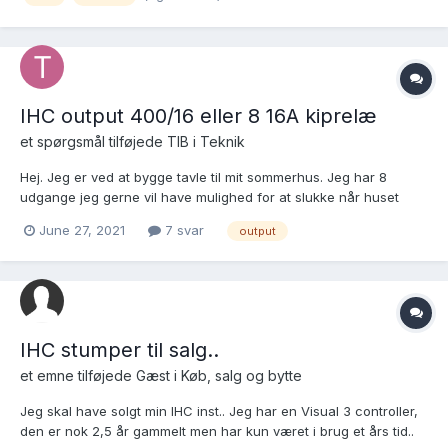
IHC output 400/16 eller 8 16A kiprelæ
et spørgsmål tilføjede
TIB
i
Teknik
Hej. Jeg er ved at bygge tavle til mit sommerhus. Jeg har 8
udgange jeg gerne vil have mulighed for at slukke når huset
forlades, f.eks. stikkontakter, vandvarmer, pumpe osv. De
June 27, 2021
7 svar
output
kommer til at være aktive i lang tid, for et par stykker nok mere
eller mindre konstant over året, dog uden væsentligt for...
IHC stumper til salg..
et emne tilføjede Gæst i
Køb, salg og bytte
Jeg skal have solgt min IHC inst.. Jeg har en Visual 3 controller,
den er nok 2,5 år gammelt men har kun været i brug et års tid..