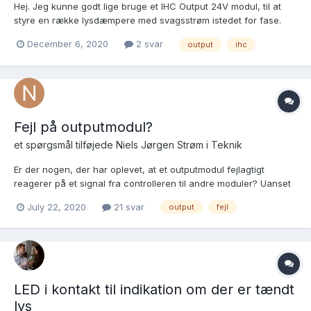
Hej. Jeg kunne godt lige bruge et IHC Output 24V modul, til at
styre en række lysdæmpere med svagsstrøm istedet for fase.
Jeg foreslår en byttehandel? Jeg har nemlig et IHC Output 230
December 6, 2020
2 svar
output
ihc
modul i overskud. Alder ukendt, men alle 8 udgange virker som
de skal.
Fejl på outputmodul?
et spørgsmål tilføjede
Niels Jørgen Strøm
i
Teknik
Er der nogen, der har oplevet, at et outputmodul fejlagtigt
reagerer på et signal fra controlleren til andre moduler? Uanset
hvilket andet modul, controlleren beder om at tænde en udgang,
July 22, 2020
21 svar
output
fejl
så slukker dette modul en bestemt udgang samtidig. Service
view viser, at controlleren ikke registrerer,...
LED i kontakt til indikation om der er tændt
lys