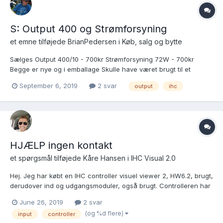
S: Output 400 og Strømforsyning
et emne tilføjede
BrianPedersen
i
Køb, salg og bytte
Sælges Output 400/10 - 700kr Strømforsyning 72W - 700kr
Begge er nye og i emballage Skulle have været brugt til et
projekt der aldrig blev til noget
September 6, 2019
2 svar
output
ihc
HJÆLP ingen kontakt
et spørgsmål tilføjede
Kåre Hansen
i
IHC Visual 2.0
Hej. Jeg har købt en IHC controller visuel viewer 2, HW6.2, brugt,
derudover ind og udgangsmoduler, også brugt. Controlleren har
ingen terminal numre, hvilket undrer mig, har I set det før? I ved
June 26, 2019
2 svar
de numre ved datalinjerne etc. Derudover har jeg frotrådet en
(og %d flere)
input
controller
"lil...