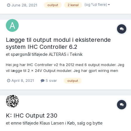
Pris kr. 3800,- Jeg har 3 uåbnede 2 kanals LED dimmere stadig i
(og %d flere)
June 28, 2021
output
2 kanal
æske.. Pris kr. 800,- stk Så er der 3 dimmere der har været brugt
et års tid.. Pris kr. 70...
Lægge til output modul i eksisterende
system IHC Controller 6.2
et spørgsmål tilføjede
ALTERAS
i
Teknik
Hei jeg har IHC Controller v2 fra 2012 med 6 output moduler. Jeg
vil lægge til 2 x 24V Output moduler. Jeg har gjort wiring men
hvordan konfigurere i systemet? Må jeg resette controller på
April 8, 2021
5 svar
output
noe vis?
K: IHC Output 230
et emne tilføjede
Klaus Larsen
i
Køb, salg og bytte