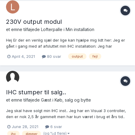
230V output modul
et emne tilføjede
Lofterpalle
i
Min installation
Hej Er der en venlig sjæl der lige kan hjælpe mig lidt her: Jeg er
gået i gang med af afsluttet min IHC installation: Jeg har
monteret det første 230V output modul, og jeg kan ikke få
April 4, 2021
80 svar
output
fejl
udgangen til at trække som jeg vil. Der kan være mange årsager
så jeg lister lige op hvad jeg har gjo...
IHC stumper til salg..
et emne tilføjede Gæst i
Køb, salg og bytte
Jeg skal have solgt min IHC inst.. Jeg har en Visual 3 controller,
den er nok 2,5 år gammelt men har kun været i brug et års tid..
Pris kr. 3800,- Jeg har 3 uåbnede 2 kanals LED dimmere stadig i
June 28, 2021
6 svar
æske.. Pris kr. 800,- stk Så er der 3 dimmere der har været brugt
(og %d flere)
ihc
dimmer
et års tid.. Pris kr. 70...