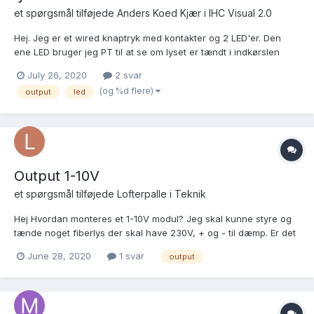
et spørgsmål tilføjede
Anders Koed Kjær
i
IHC Visual 2.0
Hej. Jeg er et wired knaptryk med kontakter og 2 LED'er. Den
ene LED bruger jeg PT til at se om lyset er tændt i indkørslen
(styres af PIR og et andet knaptryk). Men vil jeg kunne lave det
July 26, 2020
2 svar
sådan at hvis eksempelvis lyset i indkørslen er tændt ELLER lyset
(og %d flere)
output
led
i stuen ELLER lyset i børneværelset er tændt,...
Output 1-10V
et spørgsmål tilføjede
Lofterpalle
i
Teknik
Hej Hvordan monteres et 1-10V modul? Jeg skal kunne styre og
tænde noget fiberlys der skal have 230V, + og - til dæmp. Er det
lige til højrebenet at monteret - og + i terminal til min transformer
June 28, 2020
1 svar
output
skal 230V bare på et udgangsmodul?