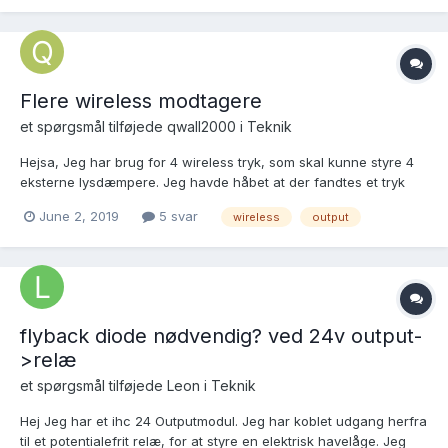
Flere wireless modtagere
et spørgsmål tilføjede
qwall2000
i
Teknik
Hejsa, Jeg har brug for 4 wireless tryk, som skal kunne styre 4
eksterne lysdæmpere. Jeg havde håbet at der fandtes et tryk
med 4 knapper, og så et modtagermodul som kunne håntere
June 2, 2019
5 svar
wireless
output
disse 4 tryk (lysdæmperene sidder i en tavle på loftet) - er det
muligt? På forhånd tak for hjælpen.
flyback diode nødvendig? ved 24v output-
>relæ
et spørgsmål tilføjede
Leon
i
Teknik
Hej Jeg har et ihc 24 Outputmodul. Jeg har koblet udgang herfra
til et potentialefrit relæ, for at styre en elektrisk havelåge. Jeg