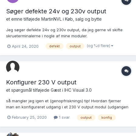
Søger defekte 24v og 230v output
et emne tilføjede
MartinNVL
i
Køb, salg og bytte
Jeg søger defekte 24v og 230v output, da jeg gerne vil skifte
skrueterminalerne i nogle af mine moduler.
(og %d flere)
April 24, 2020
defekt
output
Konfigurer 230 V output
et spørgsmål tilføjede Gæst i
IHC Visual 3.0
så mangler jeg igen et (genopfrisknings) tip! Hvordan fjerner
man en konfigureret udgang i et 230 V output modul (udgangen
er blevet ledig)?
February 25, 2020
1 svar
output
konfig