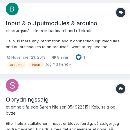
Input & outputmodules & arduino
et spørgsmål tilføjede
bartmarchand
i
Teknik
Hello, Is there any information about connection inputmodules
and outputmodules to an arduino? I want to replace the
controller but need to keep the input and outputmodules. The
November 21, 2019
8 svar
1
idea was to program a modbus to ihc converter (or mqtt or
another protocol). The modbus part of the arduino...
(og %d flere)
arduino
input
Oprydningssalg
et emne tilføjede
Søren Nielsen1354922315
i
Køb, salg og
bytte
Efter hele installationen i huset er blevet færdig, så sælger jeg
ud fra "lageret". Hvis du synes det er nemmere at ringe, så