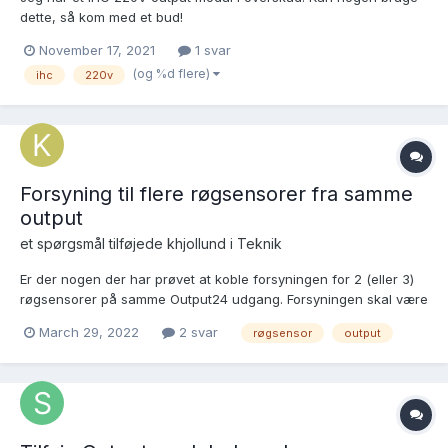
dette, så kom med et bud!
November 17, 2021
1 svar
(og %d flere)
ihc
220v
Forsyning til flere røgsensorer fra samme
output
et spørgsmål tilføjede
khjollund
i
Teknik
Er der nogen der har prøvet at koble forsyningen for 2 (eller 3)
røgsensorer på samme Output24 udgang. Forsyningen skal være
konstant 24v til røgsensorerne undtagen når de skal resettes, -
March 29, 2022
2 svar
røgsensor
output
og de skal jo alle resettes samtidigt, så logisk set kan de godt
kobles på samme udgang. Elektrisk set, trækker...