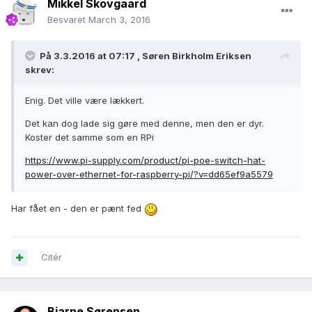
Mikkel Skovgaard
Besvaret
March 3, 2016
På 3.3.2016 at 07:17 ,
Søren Birkholm Eriksen
skrev:
Enig. Det ville være lækkert.
Det kan dog lade sig gøre med denne, men den er dyr.
Koster det samme som en RPi
https://www.pi-supply.com/product/pi-poe-switch-hat-
power-over-ethernet-for-raspberry-pi/?v=dd65ef9a5579
Har fået en - den er pænt fed
Citér
Bjarne Sørensen