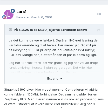
Lars1
Besvaret
March 6, 2016
På 5.3.2016 at 12:30 ,
Bjarne Sørensen
skrev:
Ja det kunne da være lækkert. Også en IHC-net løsning der
var tidssvarende og til at betale. Her mener jeg Gigabit på
alt udstyr og 1000 kr pr drop alt incl (aktivt/passivt udstyr)
POE osv. Mange har jo efterhånden et par ip cams og lign.
Jeg har 18" rack fordi det var gratis og jeg har vel 30 drops
rundt omkring i husets 3 plan og garagen. Det ville ikke
være til at komme i nærheden af med ihc net.
Expand
Gigabit på IHC giver ikke meget mening, Controlleren vil aldrig
kunne fylde en 100Mbit forbindelse. Det samme gælder for en
Raspberry PI-2. Med 3'eren nærmere vi os nok en processor, som
vil være i stand til at levere mere end 100Mbit/sek. Jeg har 3