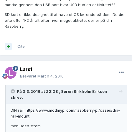
mærke gennem den USB port hvor USB hub'en er tilsluttet??
SD kort er ikke designet til at have et OS kørende på dem. De dør
ofte efter 1-2 år alt efter hvor meget aktivitet der er på din
Raspberry.
Citér
Lars1
Besvaret
March 4, 2016
På 3.3.2016 at 22:08 ,
Søren Birkholm Eriksen
skrev:
DIN rail:
https://www.modmypi.com/raspberry-pi/cases/din-
rail-mount
men uden strøm