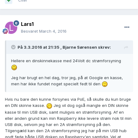
Citér
Lars1
Besvaret
March 4, 2016
På 3.3.2016 at 21:35 ,
Bjarne Sørensen
skrev:
Hellere en dinskinnekasse med 24Volt dc strømforsyning
Jeg har brugt en hel dag, tror jeg, på at Google en kasse,
men har ikke fundet noget specielt fedt til den
Hvis nu bare den kunne forsynes via PoE, så skulle du kun bruge
en DIN skinne kasse.
Jeg vil dog også mangle en DIN skinne
kasse til min USB disk, samt muligvis en strømforsyning. Af en
eller anden grund kan min Raspberry ikke levere strøm nok til min
USB disk, selvom jeg har en 2A strømforsyning på den.
Tilgengæld kan den 2A strømforsyning jeg har på min USB hub
godt føde både USB disken og Raspberry'en samtidig. Vel at