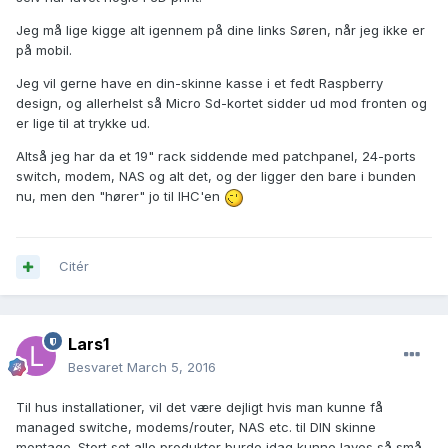
Jeg må lige kigge alt igennem på dine links Søren, når jeg ikke er
på mobil.
Jeg vil gerne have en din-skinne kasse i et fedt Raspberry
design, og allerhelst så Micro Sd-kortet sidder ud mod fronten og
er lige til at trykke ud.
Altså jeg har da et 19" rack siddende med patchpanel, 24-ports
switch, modem, NAS og alt det, og der ligger den bare i bunden
nu, men den "hører" jo til IHC'en
Citér
Lars1
Besvaret
March 5, 2016
Til hus installationer, vil det være dejligt hvis man kunne få
managed switche, modems/router, NAS etc. til DIN skinne
montage. Stort set alle produkter burde idag kunne laves så små