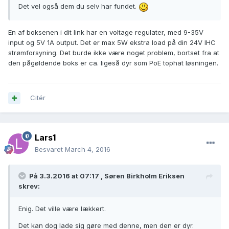
Det vel også dem du selv har fundet.
En af boksenen i dit link har en voltage regulater, med 9-35V
input og 5V 1A output. Det er max 5W ekstra load på din 24V IHC
strømforsyning. Det burde ikke være noget problem, bortset fra at
den pågøldende boks er ca. ligeså dyr som PoE tophat løsningen.
Citér
Lars1
Besvaret
March 4, 2016
På 3.3.2016 at 07:17 ,
Søren Birkholm Eriksen
skrev:
Enig. Det ville være lækkert.
Det kan dog lade sig gøre med denne, men den er dyr.