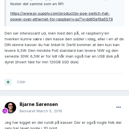
Koster det samme som en RPi
https://www.pi-supply.com/product/pi-poe-switch-hat-
power-over-ethernet-for-raspberry-pi/?v=dd65ef9a5579
Den ser interessant ud, men med den på, vil raspberry'en
hverken kunne være i den kasse den sidder i idag, eller i en af de
DIN skinne kasser du har linket til. Dertil kommer at den kun kan
levere 6,5W. Den mindste PoE standard kan levere 14W og den
seneste 30W. 6,5W er for lidt når man også har en USB disk på
dyret (ihvert fald for min 120GB SSD disk)
Citér
Bjarne Sørensen
Besvaret
March 5, 2016
Jeg har kigget en del rundt på kasser. Der er også nogle folk der
selv har lavet nogle i 3D print.