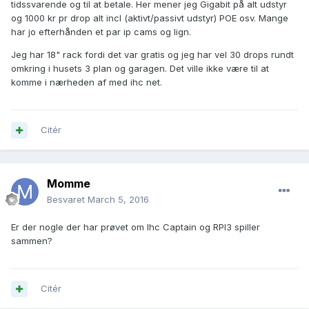
tidssvarende og til at betale. Her mener jeg Gigabit på alt udstyr
og 1000 kr pr drop alt incl (aktivt/passivt udstyr) POE osv. Mange
har jo efterhånden et par ip cams og lign.
Jeg har 18" rack fordi det var gratis og jeg har vel 30 drops rundt
omkring i husets 3 plan og garagen. Det ville ikke være til at
komme i nærheden af med ihc net.
Citér
Momme
Besvaret
March 5, 2016
Er der nogle der har prøvet om Ihc Captain og RPI3 spiller
sammen?
Citér