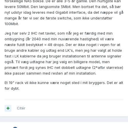
forskellige NAS bokse. De er alle 3-5 år gamle. Den hurtigste kan
levere 50Mbit. Den langsomste 5Mbit. Men bortset fra det, så bør
nyt udstyr idag leveres med Gigabit interface, da det næppe vil gå
mange år før vi ser de første switche, som ikke understøtter
100Mbit.
Jeg har selv 2 IHC net tavler, som når jeg er færdig med min
ombygning (år 2040 med min nuværende hastighed) vil være
næste fuldt bestykket = 48 drops. Der er ikke noget i vejen for at
bruge andre kabler og udtag end LK's, men jeg har valgt at holde
fast i LK kablerne da jeg bruger installationen til antenne signaler
også. Til væg udtagne har jeg valg en billigere model, men
primært fordi jeg synes IHC net dobbelt udtagne (2*afbr størrelse)
ikke passer sammen med resten af min installation.
Et 19" rack vil ikke kunne være noget sted i mit bryggers. Det er alt
for dybt.
Citér