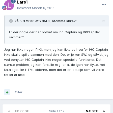
Lars1
Besvaret
March 6, 2016
På 5.3.2016 at 20:49 ,
Momme
skrev:
Er der nogle der har prøvet om Ihc Captain og RPI3 spiller
sammen?
Jeg har ikke nogen PI-3, men jeg kan ikke se hvorfor IHC Captain
ikke skulle spille sammen med den. Det er jo ren SW, og såvidt jeg
ved benytter IHC Captain ikke nogen specielle funktioner. Det
største problem jeg kan forstille mig, er at de igen har flyttet rod
kataloget for HTML siderne, men det er en detalje som vil være
ret let at løse.
Citér
FORRIGE
Side 1 af 2
NÆSTE