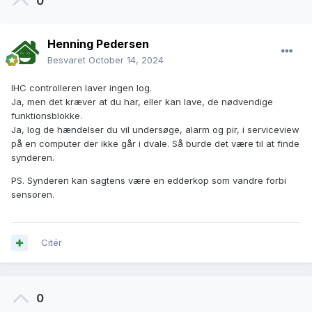
0
Henning Pedersen
Besvaret
October 14, 2024
IHC controlleren laver ingen log.
Ja, men det kræver at du har, eller kan lave, de nødvendige
funktionsblokke.
Ja, log de hændelser du vil undersøge, alarm og pir, i serviceview
på en computer der ikke går i dvale. Så burde det være til at finde
synderen.
PS. Synderen kan sagtens være en edderkop som vandre forbi
sensoren.
Citér
0