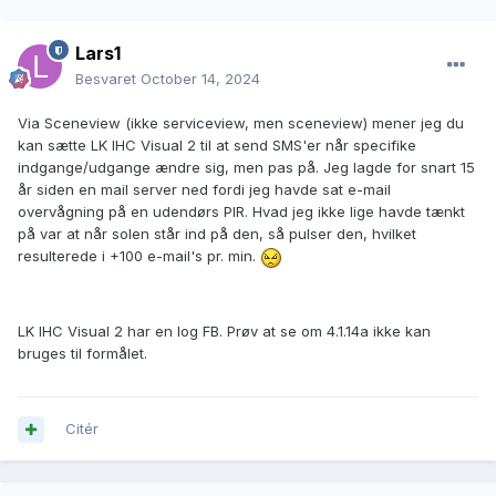
Lars1
Besvaret
October 14, 2024
Via Sceneview (ikke serviceview, men sceneview) mener jeg du
kan sætte LK IHC Visual 2 til at send SMS'er når specifike
indgange/udgange ændre sig, men pas på. Jeg lagde for snart 15
år siden en mail server ned fordi jeg havde sat e-mail
overvågning på en udendørs PIR. Hvad jeg ikke lige havde tænkt
på var at når solen står ind på den, så pulser den, hvilket
resulterede i +100 e-mail's pr. min.
LK IHC Visual 2 har en log FB. Prøv at se om 4.1.14a ikke kan
bruges til formålet.
Citér