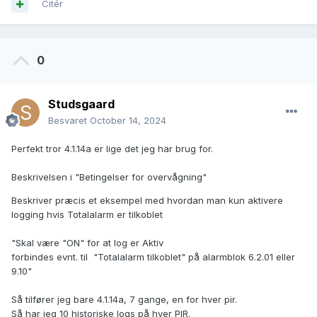
Citér
0
Studsgaard
Besvaret
October 14, 2024
Perfekt tror 4.1.14a er lige det jeg har brug for.
Beskrivelsen i "Betingelser for overvågning"
Beskriver præcis et eksempel med hvordan man kun aktivere
logging hvis Totalalarm er tilkoblet
"Skal være "ON" for at log er Aktiv
forbindes evnt. til "Totalalarm tilkoblet" på alarmblok 6.2.01 eller
9.10"
Så tilfører jeg bare 4.1.14a, 7 gange, en for hver pir.
Så har jeg 10 historiske logs på hver PIR.