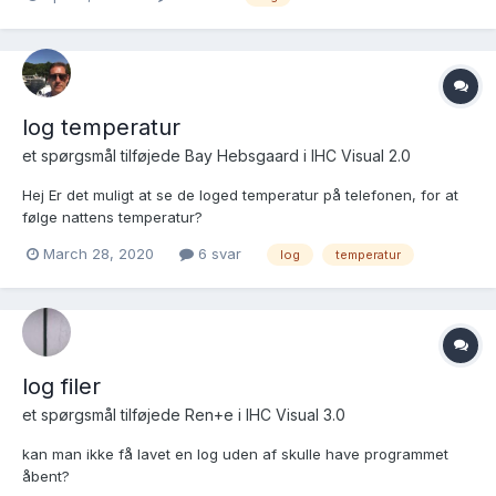
forsvinder lyn hurtigt, fordi loggen laver en refresh (tror jeg) så
jeg kan ikke komme til det ordentligt. I min...
log temperatur
et spørgsmål tilføjede
Bay Hebsgaard
i
IHC Visual 2.0
Hej Er det muligt at se de loged temperatur på telefonen, for at
følge nattens temperatur?
March 28, 2020
6 svar
log
temperatur
log filer
et spørgsmål tilføjede
Ren+e
i
IHC Visual 3.0
kan man ikke få lavet en log uden af skulle have programmet
åbent?