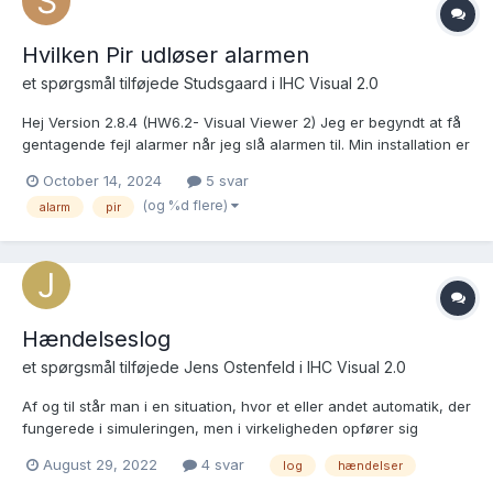
Hvilken Pir udløser alarmen
et spørgsmål tilføjede
Studsgaard
i
IHC Visual 2.0
Hej Version 2.8.4 (HW6.2- Visual Viewer 2) Jeg er begyndt at få
gentagende fejl alarmer når jeg slå alarmen til. Min installation er
10 år gammel og jeg tænker det måske kan være en defekt pir
October 14, 2024
5 svar
(har 7 stk.). Tænker jeg vil starte fejlsøgning ved at kigge i
(og %d flere)
alarm
pir
loggen, hvad som u...
Hændelseslog
et spørgsmål tilføjede
Jens Ostenfeld
i
IHC Visual 2.0
Af og til står man i en situation, hvor et eller andet automatik, der
fungerede i simuleringen, men i virkeligheden opfører sig
underligt. F.eks. en udelampe som tænder uventet, men hvor
August 29, 2022
4 svar
log
hændelser
automatikken er betinget af flere forhold (skumring PIR, tid og