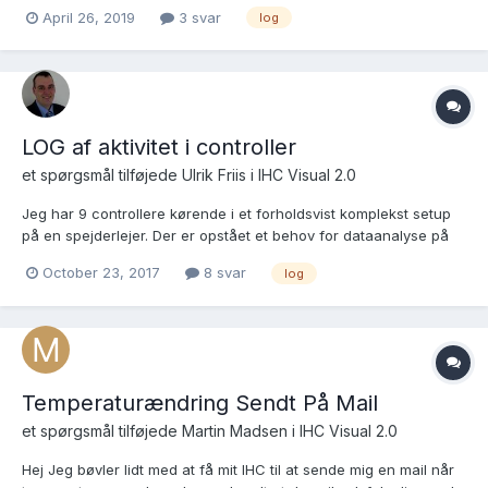
April 26, 2019
3 svar
log
LOG af aktivitet i controller
et spørgsmål tilføjede
Ulrik Friis
i
IHC Visual 2.0
Jeg har 9 controllere kørende i et forholdsvist komplekst setup
på en spejderlejer. Der er opstået et behov for dataanalyse på
aktiviteterne i de forskellige FB. Eksempelvis hvordan aktiviteter
October 23, 2017
8 svar
log
er på soverum, badeværelser etc. Lagres disse informationer i
controlleren, og er det muligt at...
Temperaturændring Sendt På Mail
et spørgsmål tilføjede
Martin Madsen
i
IHC Visual 2.0
Hej Jeg bøvler lidt med at få mit IHC til at sende mig en mail når