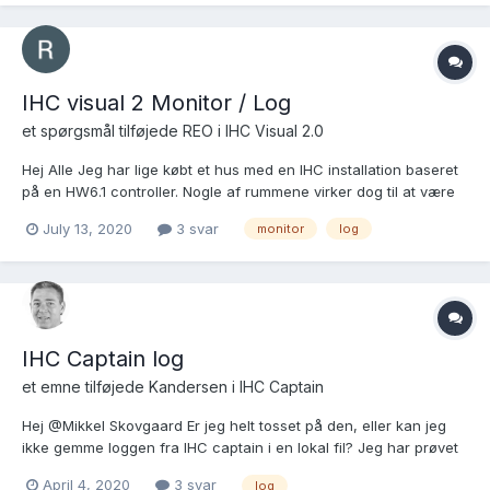
regler), og det ikke er til at gennemskue hv...
IHC visual 2 Monitor / Log
et spørgsmål tilføjede
REO
i
IHC Visual 2.0
Hej Alle Jeg har lige købt et hus med en IHC installation baseret
på en HW6.1 controller. Nogle af rummene virker dog til at være
styret af en tilfældighedsgenerator, og upload af projekt til PC
July 13, 2020
3 svar
monitor
log
for gennemlæsning gav ikke nogen aha oplevelse. Jeg har
derfor forsøgt at simplificere ved at...
IHC Captain log
et emne tilføjede
Kandersen
i
IHC Captain
Hej @Mikkel Skovgaard Er jeg helt tosset på den, eller kan jeg
ikke gemme loggen fra IHC captain i en lokal fil? Jeg har prøvet
at markere og lave en copy/paste.. Men min markering
April 4, 2020
3 svar
log