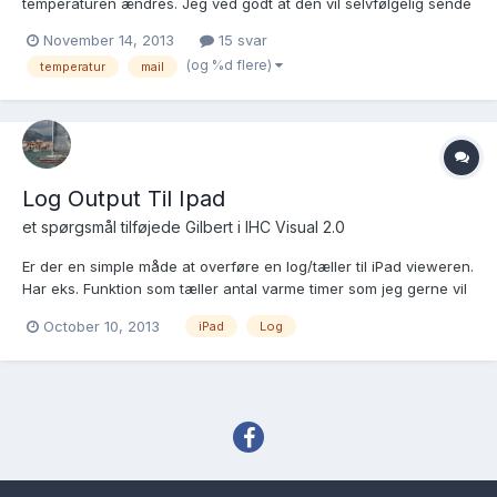
temperaturen ændres. Jeg ved godt at den vil selvfølgelig sende
mange mails men det er ok, da jeg skal have data ind i en
November 14, 2013
15 svar
database så jeg kan logge alt og lave gennemsnits udtræk osv. .
(og %d flere)
temperatur
mail
Jeg har prøvet med flere FB's men uden he...
Log Output Til Ipad
et spørgsmål tilføjede
Gilbert
i
IHC Visual 2.0
Er der en simple måde at overføre en log/tæller til iPad vieweren.
Har eks. Funktion som tæller antal varme timer som jeg gerne vil
have på ipaden
October 10, 2013
iPad
Log
Sprog
Tema
Privatlivspolitik