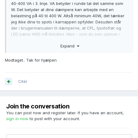
40-400 VA i 3. linje. VA betyder i runde tal det samme som
W. Det betyder at dine dæmpere kan arbejde med en
belastning på 40 til 400 W. Altså minimum 40W, det tænker
jeg ikke dine to spots i karnappen opfylder. Desuden står
der i brugermanualen til dæmperne, at CFL, lysstofrør og
LED pærer IKKE må tilsluttes. Men - som du selv oplever i
badeværelset, så virker det, men LK står ikke inde for at
Expand
dæmperen kan holde til det i længden.
Jeg har vedhæftet brugermanualen.
Modtaget.. Tak for hjælpen
Dimmer 400 UNI IHC_SA.pdf
Du kan prøve at sætte en dimbob, eller flere pære på. Hvis
det ikke virker så skal du enten tilbage til halogen, eller
Citér
skifte lysdæmper til Wireless Ø80 HW2.
Join the conversation
You can post now and register later. If you have an account,
sign in now
to post with your account.