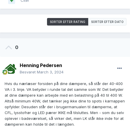
Citér
SORTER EFTER RATING
SORTER EFTER DATO
0
Henning Pedersen
Besvaret
March 3, 2024
Hvis du nærlæser forsiden på dine dæmpere, så står der 40-400
VA i 3. linje. VA betyder i runde tal det samme som W. Det betyder
at dine dæmpere kan arbejde med en belastning på 40 til 400 W.
Altså minimum 40W, det tænker jeg ikke dine to spots i karnappen
opfylder. Desuden står der i brugermanualen til dæmperne, at
CFL, lysstofrør og LED pærer IKKE må tilsluttes. Men - som du selv
oplever i badeværelset, så virker det, men LK står ikke inde for at
dæmperen kan holde til det i længden.