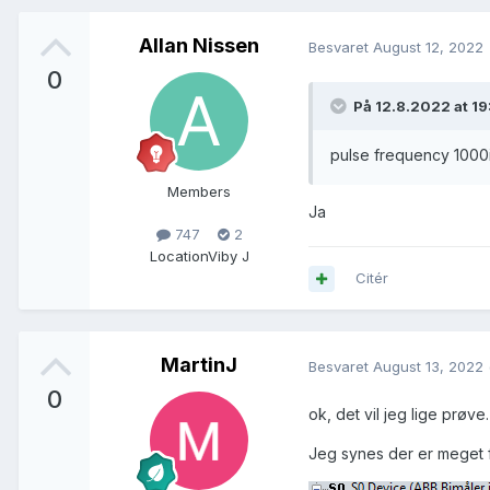
Allan Nissen
Besvaret
August 12, 2022
0
På 12.8.2022 at 19
pulse frequency 1000
Members
Ja
747
2
Location
Viby J
Citér
MartinJ
Besvaret
August 13, 2022
0
ok, det vil jeg lige prøve
Jeg synes der er meget f