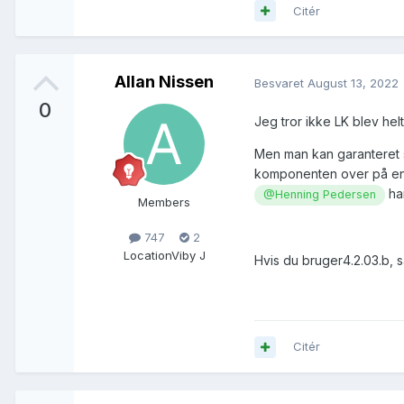
Citér
Allan Nissen
Besvaret
August 13, 2022
0
Jeg tror ikke LK blev he
Men man kan garanteret 
komponenten over på en i
ha
@Henning Pedersen
Members
747
2
Location
Viby J
Hvis du bruger4.2.03.b, s
Citér