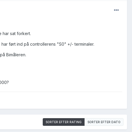
har sat forkert.
 har ført ind på controllerens "S0" +/- terminaler.
 på Bimåleren.
1000?
SORTER EFTER RATING
SORTER EFTER DATO