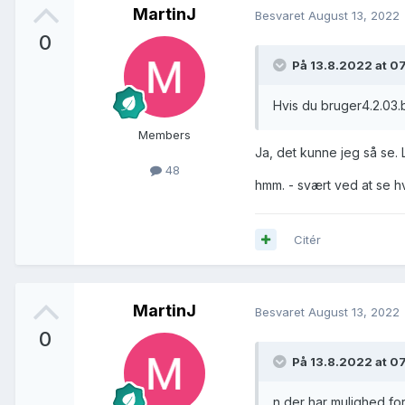
MartinJ
Besvaret
August 13, 2022
0
På 13.8.2022 at 0
Hvis du bruger4.2.03.b
Members
Ja, det kunne jeg så se. L
48
hmm. - svært ved at se hv
Citér
MartinJ
Besvaret
August 13, 2022
0
På 13.8.2022 at 0
n der har mulighed fo