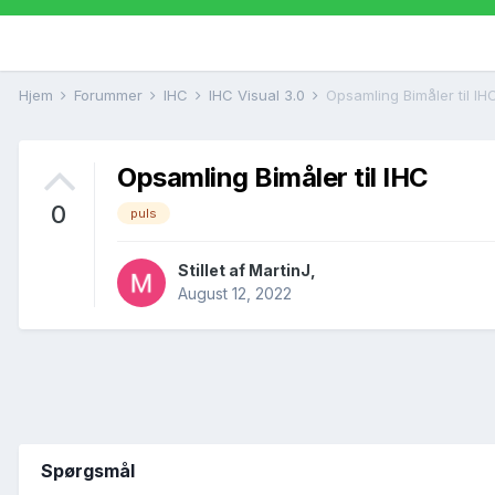
Hjem
Forummer
IHC
IHC Visual 3.0
Opsamling Bimåler til IH
Opsamling Bimåler til IHC
0
puls
Stillet af
MartinJ
,
August 12, 2022
Spørgsmål