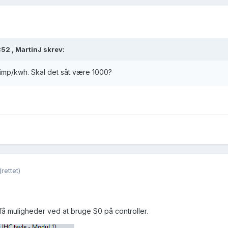
:52 ,
MartinJ
skrev:
imp/kwh. Skal det såt være 1000?
(rettet)
.
å muligheder ved at bruge S0 på controller.