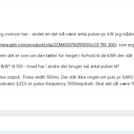
eg overser her - andet en det må være antal pulser pr. kW jeg måske 
//new.abb.com/products/da/2CMA100192R1000/c13-110-300
) som jeg
men det er som om den tæller for meget i forhold til de kWh der står
. 1kW" til 100 - hvad har i andre der bruger sat antal pulser til?
ulse output : Pulse width 100ms. Der står ikke noget om puls pr. kWh)
dicator (LED) er pulse frequency 1000imp/kwh. Skal det såt være 