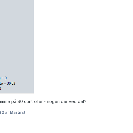
amme på S0 controller - nogen der ved det?
22
af MartinJ