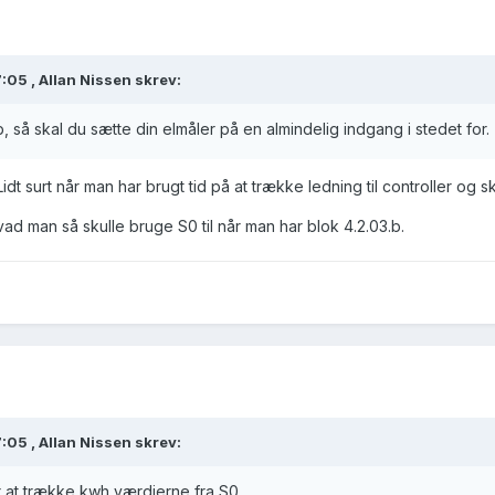
7:05 ,
Allan Nissen
skrev:
, så skal du sætte din elmåler på en almindelig indgang i stedet for.
idt surt når man har brugt tid på at trække ledning til controller og s
ad man så skulle bruge S0 til når man har blok 4.2.03.b.
7:05 ,
Allan Nissen
skrev:
r at trække kwh værdierne fra S0