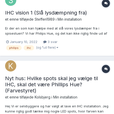
IHC vision 1 (Slå lysdæmpning fra)
et emne tilføjede
Steffen1989
i
Min installation
Er der en som kan hjælpe med at slå vores lysdæmper fra i
spisestuen? Vi har Philips Hue, og det kan ikke rigtig finde ud af
det når der er lysdæmper på, så vi skal have lavet det om så der
January 10, 2022
3 svar
kun kan tændes og slukkes på kontakten. Vi har fået det lavet i
(og %d flere)
philips
ihc
de andre rum, da vi er gået fra halogen t...
Nyt hus: Hvilke spots skal jeg vælge til
IHC, skal det være Phillips Hue?
(Farvestyret)
et emne tilføjede
Kolsbjerg
i
Min installation
Hej Vi er selvbyggere og har valgt at lave en IHC installation. Jeg
kunne rigtig godt tænke mig nogle LED spots, hvor farven kan