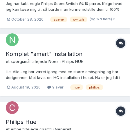
Jeg har købt nogle Philips SceneSwitch GU10 pærer. Ifølge hvad
jeg kan læse mig til, så burde man kunne nulstille dem til 100%
ved at tænde og slukke dem inden for 1 sekund. Jeg kan ikke få
(og %d flere)
October 28, 2020
scene
switch
det til at virke. Er der andre, der har erfaringer med dem?
Komplet "smart" installation
et spørgsmål tilføjede
Noes
i
Philips HUE
Hej Alle Jeg har været igang med en større ombygning og har
derigennem fået lavet en IHC installation i huset. Nu er jeg lidt i
tvivl om jeg skal/burde købe phillips hue pærer til alle spots og
August 19, 2020
9 svar
hue
philips
lamper. Er der nogle der kan opremse fordele og ulemper ved at
benytte Hue pærer vs. Alm led p...
Philips Hue
et emne tilføjede
chamtl
i
Generelt