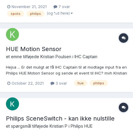
ændres. Hvorfor så det? 1. For børnenes skyld på værelserne 2.
November 21, 2021
7 svar
Går alarmen hvor man ikke er hjemme, kan man lave noget
(og %d flere)
spots
philips
"larm" med lys 3. Aften stemning...
HUE Motion Sensor
et emne tilføjede
Kristian Poulsen
i
IHC Captain
Hejsa ... Er det muligt at få IHC Captain til at modtage input fra en
Philips HUE Motion Sensor og sende et event til IHC? mvh Kristian
October 22, 2021
3 svar
hue
philips
Philips SceneSwitch - kan ikke nulstille
et spørgsmål tilføjede
Kristian P
i
Philips HUE