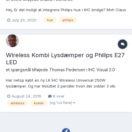
Hej, Er det muligt at integrere Philips hue i IHC bridge? Mvh Claus
July 20, 2020
hue
philips
Wireless Kombi Lysdæmper og Philips E27
LED
et spørgsmål tilføjede
Thomas Pedersen
i
IHC Visual 2.0
Har netop købt en ny LK IHC Wireless Universal 250W
lysdæmper. Og har tilsluttet 2 pendler hvori der sidder 3 stk.
Philips LED E27 9W Warm Glow i hver. Når jeg tilslutter dem
August 24, 2016
6 svar
direkte til 230V, lyser de meget fint på 100%. Når jeg tilslutter
(og %d flere)
wireless
kombi
dem til lysdæmperen kan de kun tænde på meget lav...