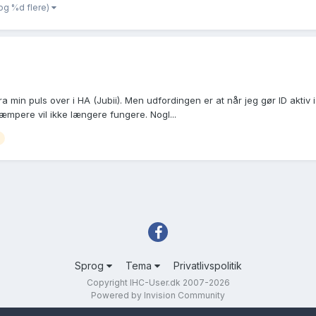
og %d flere)
 min puls over i HA (Jubii). Men udfordingen er at når jeg gør ID aktiv i
dæmpere vil ikke længere fungere. Nogl...
Sprog
Tema
Privatlivspolitik
Copyright IHC-User.dk 2007-2026
Powered by Invision Community