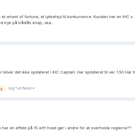
ve et wheel of fortune, et lykkehjul til konkurrence. Kunden har en IHC v.
d tryk på trådlås knap, ska...
er bliver det ikke opdateret i IHC Captain. Har opdateret til ver. 1.50 Har 
(og %d flere)
ng
r en effekt på 15 w!!!! hvad gør i andre for at overholde reglerne??