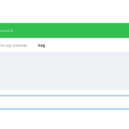
erboard
old jeg startede
Søg