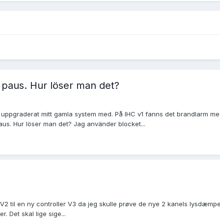
er paus. Hur löser man det?
 uppgraderat mitt gamla system med. På IHC v1 fanns det brandlarm med
paus. Hur löser man det? Jag använder blocket...
r V2 til en ny controller V3 da jeg skulle prøve de nye 2 kanels lysdæmp
r. Det skal lige sige...