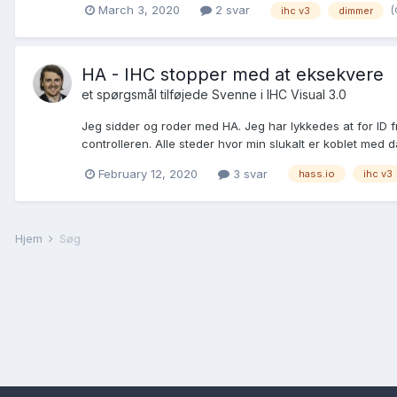
(
March 3, 2020
2 svar
ihc v3
dimmer
HA - IHC stopper med at eksekvere
et spørgsmål tilføjede
Svenne
i
IHC Visual 3.0
Jeg sidder og roder med HA. Jeg har lykkedes at for ID fra
controlleren. Alle steder hvor min slukalt er koblet med 
February 12, 2020
3 svar
hass.io
ihc v3
Hjem
Søg