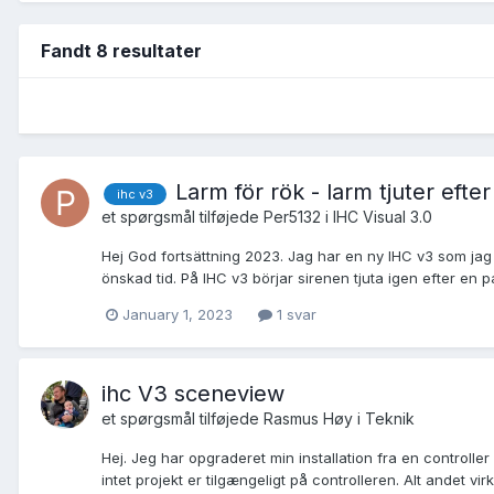
Fandt 8 resultater
Larm för rök - larm tjuter eft
ihc v3
et spørgsmål tilføjede
Per5132
i
IHC Visual 3.0
Hej God fortsättning 2023. Jag har en ny IHC v3 som jag
önskad tid. På IHC v3 börjar sirenen tjuta igen efter en 
January 1, 2023
1 svar
ihc V3 sceneview
et spørgsmål tilføjede
Rasmus Høy
i
Teknik
Hej. Jeg har opgraderet min installation fra en controlle
intet projekt er tilgængeligt på controlleren. Alt andet virke