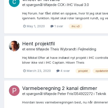
et spørgsmål tilføjede
CCK
i
IHC Visual 3.0
Hej Forum. har fået stillet en opgave, hvor til jeg skal la
igennem. funktion. Hjulet skal roter langsomt rundt, og ve
May 1, 2020
1 svar
ihc v3
Hent projektfil
et emne tilføjede
Theis Wybrandt
i
Fejlmelding
Hej Mikkel Efter at have indlæst nyt projekt i IHC controll
bliver ikke vist i IHC Captain. Hilsen Theis
March 23, 2020
4 svar
projekt
opdateri
Varmeberegning 2 kanal dimmer
et spørgsmål tilføjede
Peter Friis1354922272
i
Teknik
Hvordan laves varmeberegningen best, nu når dimmeren ha