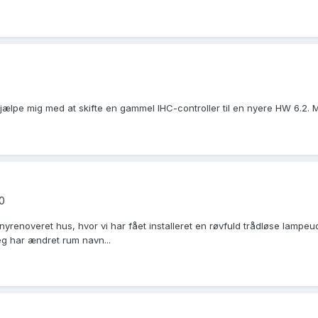
hjælpe mig med at skifte en gammel IHC-controller til en nyere HW 6.2. 
.0
 nyrenoveret hus, hvor vi har fået installeret en røvfuld trådløse lampeu
eg har ændret rum navn...