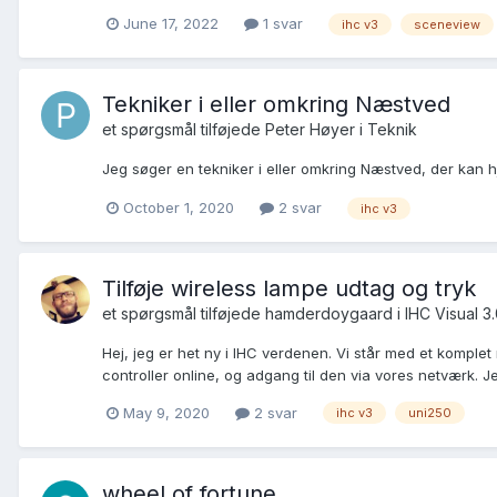
June 17, 2022
1 svar
ihc v3
sceneview
Tekniker i eller omkring Næstved
et spørgsmål tilføjede
Peter Høyer
i
Teknik
Jeg søger en tekniker i eller omkring Næstved, der kan 
October 1, 2020
2 svar
ihc v3
Tilføje wireless lampe udtag og tryk
et spørgsmål tilføjede
hamderdoygaard
i
IHC Visual 3
Hej, jeg er het ny i IHC verdenen. Vi står med et komplet
controller online, og adgang til den via vores netværk. J
May 9, 2020
2 svar
ihc v3
uni250
wheel of fortune