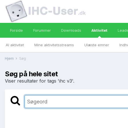
Forside
Forummer
Downloads
Aktivitet
Lead
Al aktivitet
Mine aktivitetsstreams
Ulæste emner
Indh
Hjem
Søg
Søg på hele sitet
Viser resultater for tags 'ihc v3'.