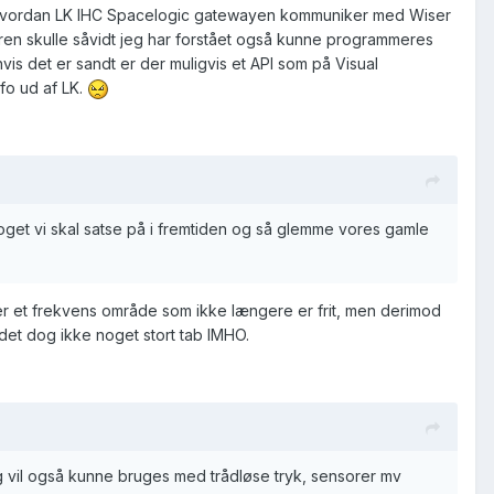
 af hvordan LK IHC Spacelogic gatewayen kommuniker med Wiser
ren skulle såvidt jeg har forstået også kunne programmeres
is det er sandt er der muligvis et API som på Visual
fo ud af LK.
 noget vi skal satse på i fremtiden og så glemme vores gamle
ter et frekvens område som ikke længere er frit, men derimod
det dog ikke noget stort tab IMHO.
g vil også kunne bruges med trådløse tryk, sensorer mv