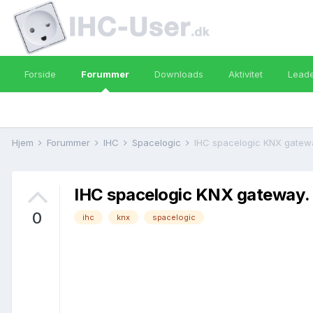
Forside
Forummer
Downloads
Aktivitet
Lead
Hjem
Forummer
IHC
Spacelogic
IHC spacelogic KNX gatew
IHC spacelogic KNX gateway.
0
ihc
knx
spacelogic