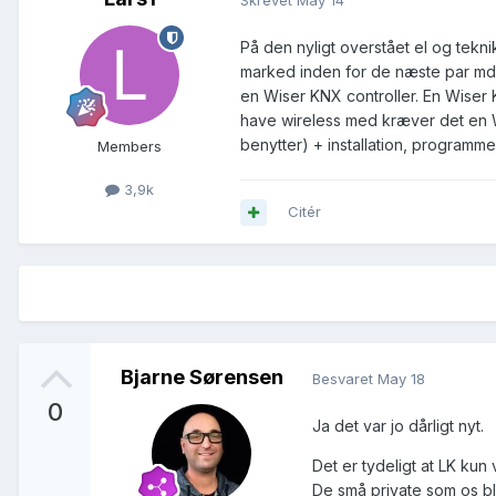
På den nyligt overstået el og te
marked inden for de næste par mdr
en Wiser KNX controller. En Wiser 
have wireless med kræver det en W
benytter) + installation, programme
Members
3,9k
Citér
Bjarne Sørensen
Besvaret
May 18
0
Ja det var jo dårligt nyt.
Det er tydeligt at LK kun 
De små private som os bli