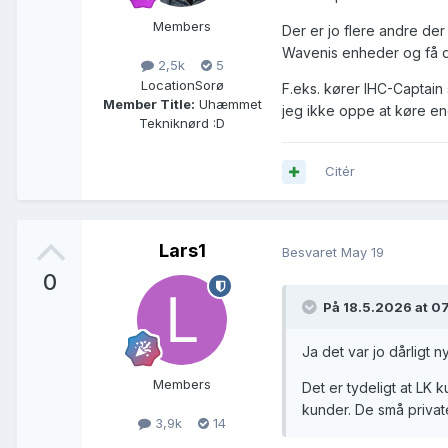
Members
Der er jo flere andre der
Wavenis enheder og få det
2,5k
5
Location
Sorø
F.eks. kører IHC-Captain
Member Title:
Uhæmmet
jeg ikke oppe at køre en
Tekniknørd :D
Citér
Lars1
Besvaret
May 19
0
På 18.5.2026 at 07
Ja det var jo dårligt ny
Members
Det er tydeligt at LK k
kunder. De små private
3,9k
14