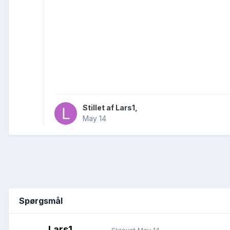
Stillet af
Lars1
,
May 14
Spørgsmål
Lars1
Skrevet
May 14