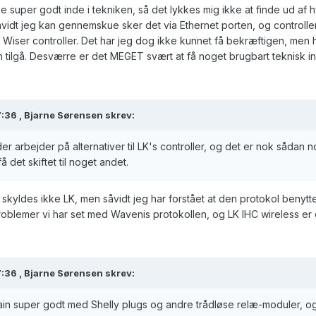
ke super godt inde i tekniken, så det lykkes mig ikke at finde ud
vidt jeg kan gennemskue sker det via Ethernet porten, og controlle
Wiser controller. Det har jeg dog ikke kunnet få bekræftigen, men hv
 tilgå. Desværre er det MEGET svært at få noget brugbart teknisk in
:36 ,
Bjarne Sørensen
skrev:
der arbejder på alternativer til LK's controller, og det er nok sådan
det skiftet til noget andet.
t skyldes ikke LK, men såvidt jeg har forstået at den protokol benyt
oblemer vi har set med Wavenis protokollen, og LK IHC wireless er 
:36 ,
Bjarne Sørensen
skrev:
ain super godt med Shelly plugs og andre trådløse relæ-moduler, o