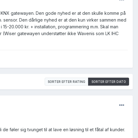
gic KNX gatewayen. Den gode nyhed er at den skulle komme på
p. sensor. Den dårlige nyhed er at den kun virker sammen med
 15-20.000 kr. + installation, programmering m.m. Skal man
der (Wiser gatewayen understøtter ikke Wavenis som LK IHC
SORTER EFTER RATING
SORTER EFTER DATO
 føler sig tvunget til at lave en løsning til et fåtal af kunder.