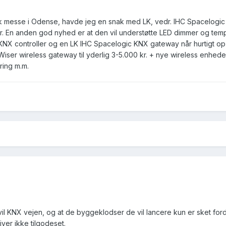
knik messe i Odense, havde jeg en snak med LK, vedr. IHC Spacelo
. En anden god nyhed er at den vil understøtte LED dimmer og tem
KNX controller og en LK IHC Spacelogic KNX gateway når hurtigt op i
iser wireless gateway til yderlig 3-5.000 kr. + nye wireless enhe
ring m.m.
vil KNX vejen, og at de byggeklodser de vil lancere kun er sket fordi de
ver ikke tilgodeset.