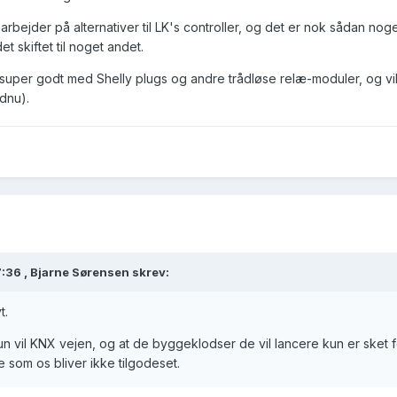
 arbejder på alternativer til LK's controller, og det er nok sådan no
 skiftet til noget andet.
 super godt med Shelly plugs og andre trådløse relæ-moduler, og vi
dnu).
:36 ,
Bjarne Sørensen
skrev:
t.
un vil KNX vejen, og at de byggeklodser de vil lancere kun er sket fordi
 som os bliver ikke tilgodeset.