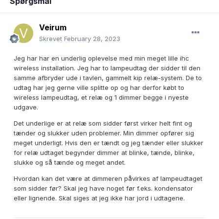
Spørgsmål
Veirum
Skrevet
February 28, 2023
Jeg har har en underlig oplevelse med min meget lille ihc
wireless installation. Jeg har to lampeudtag der sidder til den
samme afbryder ude i tavlen, gammelt kip relæ-system. De to
udtag har jeg gerne ville splitte op og har derfor købt to
wireless lampeudtag, et relæ og 1 dimmer begge i nyeste
udgave.
Det underlige er at relæ som sidder først virker helt fint og
tænder og slukker uden problemer. Min dimmer opfører sig
meget underligt. Hvis den er tændt og jeg tænder eller slukker
for relæ udtaget begynder dimmer at blinke, tænde, blinke,
slukke og så tænde og meget andet.
Hvordan kan det være at dimmeren påvirkes af lampeudtaget
som sidder før? Skal jeg have noget før f.eks. kondensator
eller lignende. Skal siges at jeg ikke har jord i udtagene.