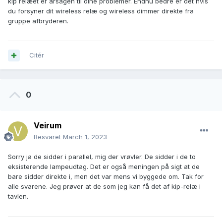
kip relæet er årsagen til dine problemer. Endnu bedre er det hvis
du forsyner dit wireless relæ og wireless dimmer direkte fra
gruppe afbryderen.
Citér
0
Veirum
Besvaret
March 1, 2023
Sorry ja de sidder i parallel, mig der vrøvler. De sidder i de to
eksisterende lampeudtag. Det er også meningen på sigt at de
bare sidder direkte i, men det var mens vi byggede om. Tak for
alle svarene. Jeg prøver at de som jeg kan få det af kip-relæ i
tavlen.