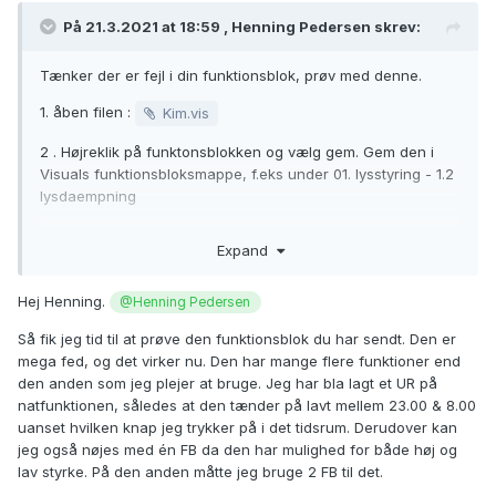
På 21.3.2021 at 18:59 ,
Henning Pedersen
skrev:
Tænker der er fejl i din funktionsblok, prøv med denne.
1. åben filen
:
Kim.vis
2 . Højreklik på funktonsblokken og vælg gem. Gem den i
Visuals funktionsbloksmappe, f.eks under 01. lysstyring - 1.2
lysdaempning
3. Genstart Viaual, nu kan du vælge funktionsblokken
Expand
Håber der er bedre.
Hej Henning.
@Henning Pedersen
Så fik jeg tid til at prøve den funktionsblok du har sendt. Den er
mega fed, og det virker nu. Den har mange flere funktioner end
den anden som jeg plejer at bruge. Jeg har bla lagt et UR på
natfunktionen, således at den tænder på lavt mellem 23.00 & 8.00
uanset hvilken knap jeg trykker på i det tidsrum. Derudover kan
jeg også nøjes med én FB da den har mulighed for både høj og
lav styrke. På den anden måtte jeg bruge 2 FB til det.