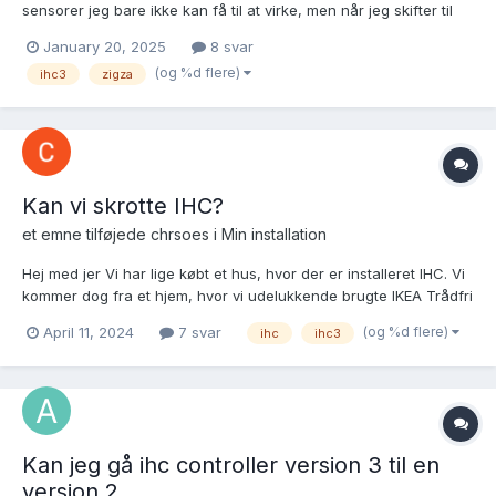
sensorer jeg bare ikke kan få til at virke, men når jeg skifter til
en anden type har jeg fint temperatur måling. I ServiceView står
January 20, 2025
8 svar
sensorn med Alarm ON.
(og %d flere)
ihc3
zigza
Kan vi skrotte IHC?
et emne tilføjede
chrsoes
i
Min installation
Hej med jer Vi har lige købt et hus, hvor der er installeret IHC. Vi
kommer dog fra et hjem, hvor vi udelukkende brugte IKEA Trådfri
til styring af lys. Det kunne vi godt tænke at tage med os over i
(og %d flere)
April 11, 2024
7 svar
ihc
ihc3
det nye hus, da det virker for os. Derfor har jeg leget med
tanken om at sætte alle lys og...
Kan jeg gå ihc controller version 3 til en
version 2