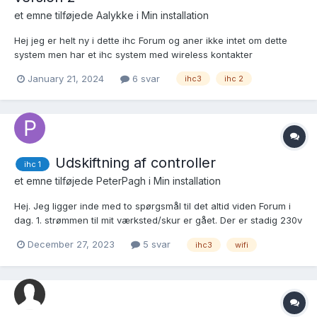
et emne tilføjede
Aalykke
i
Min installation
Hej jeg er helt ny i dette ihc Forum og aner ikke intet om dette
system men har et ihc system med wireless kontakter
controlleren er en version 3 og mit spørgsmål er om den kan
January 21, 2024
6 svar
ihc3
ihc 2
skiftes ud med en version 2 da det er umuligt for mig at opdrive
en ny eller brugt 3er jeg har vedhæftet nogle...
Udskiftning af controller
ihc 1
et emne tilføjede
PeterPagh
i
Min installation
Hej. Jeg ligger inde med to spørgsmål til det altid viden Forum i
dag. 1. strømmen til mit værksted/skur er gået. Der er stadig 230v
i boksen, når man sætter måler på, men alt lys, udsugning og
December 27, 2023
5 svar
ihc3
wifi
stikkontakter er helt døde. Min halvuduelige elektrikerkammerat
mente, at det var inputboksen, der va...