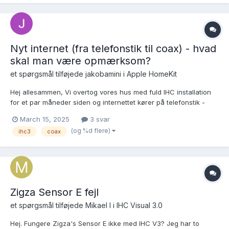
hvis der skulle være købere. Først o...
Nyt internet (fra telefonstik til coax) - hvad
skal man være opmærksom?
et spørgsmål tilføjede
jakobamini
i
Apple HomeKit
Hej allesammen, Vi overtog vores hus med fuld IHC installation
for et par måneder siden og internettet kører på telefonstik -
sidstnævnte skal skiftes ud til antennestik om et par uger. Som
March 15, 2025
3 svar
jeg har forstået det, så er installationen sat op således (Nævner
(og %d flere)
ihc3
coax
bare hvad jeg tror, der er vigtig...
Zigza Sensor E fejl
et spørgsmål tilføjede
Mikael l
i
IHC Visual 3.0
Hej. Fungere Zigza's Sensor E ikke med IHC V3? Jeg har to