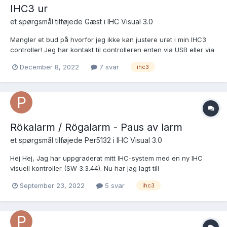
IHC3 ur
et spørgsmål tilføjede Gæst i
IHC Visual 3.0
Mangler et bud på hvorfor jeg ikke kan justere uret i min IHC3
controller! Jeg har kontakt til controlleren enten via USB eller via
lokal netværk med fast IP adresse og kan down- og uploade
December 8, 2022
7 svar
ihc3
projekter. Når jeg anvender LK IHC Visual for at justere uret
kommer controlleren med en fejlmelding. Når jeg...
Rökalarm / Rögalarm - Paus av larm
et spørgsmål tilføjede
Per5132
i
IHC Visual 3.0
Hej Hej, Jag har uppgraderat mitt IHC-system med en ny IHC
visuell kontroller (SW 3.3.44). Nu har jag lagt till
brandlarmsfunktionsblocket "6.3.0.5 Rögalarm med
September 23, 2022
5 svar
ihc3
loggfunktion". I larmet kan du få en återställning av brandlarmet.
Problemet är att när återställningstiden går ut går larmet. Det
jag...