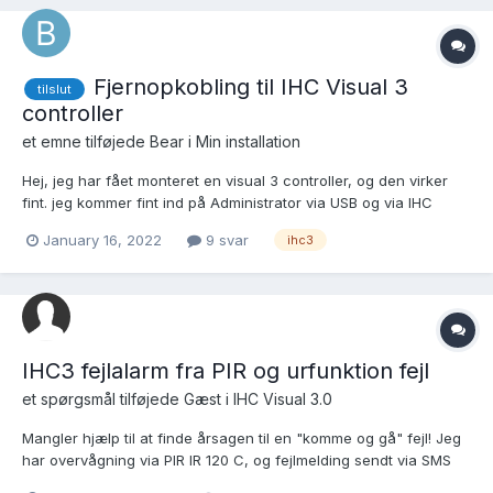
Fjernopkobling til IHC Visual 3
tilslut
controller
et emne tilføjede
Bear
i
Min installation
Hej, jeg har fået monteret en visual 3 controller, og den virker
fint. jeg kommer fint ind på Administrator via USB og via IHC
starter - både via USB og IP adressen - men behøver hjælp til at
January 16, 2022
9 svar
ihc3
få den sat op sådan at jeg kan tilgå den på fjernafstand. Når jeg
forsøger at tilgå systemet blot...
IHC3 fejlalarm fra PIR og urfunktion fejl
et spørgsmål tilføjede Gæst i
IHC Visual 3.0
Mangler hjælp til at finde årsagen til en "komme og gå" fejl! Jeg
har overvågning via PIR IR 120 C, og fejlmelding sendt via SMS
modul. Jævnligt opstår der en alarm, når overvågningen er sat