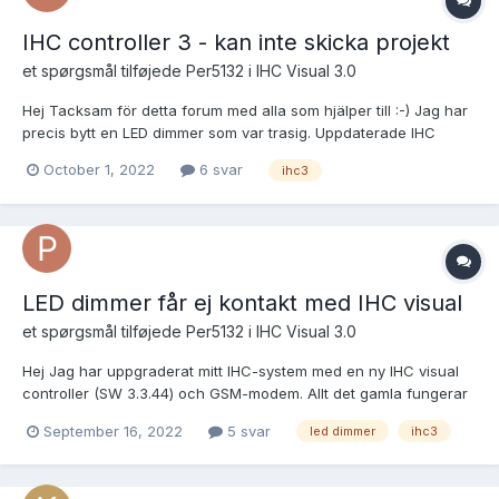
IHC controller 3 - kan inte skicka projekt
et spørgsmål tilføjede
Per5132
i
IHC Visual 3.0
Hej Tacksam för detta forum med alla som hjälper till :-) Jag har
precis bytt en LED dimmer som var trasig. Uppdaterade IHC
visual projektet med nya dimmern, och det gick bra. Sen
October 1, 2022
6 svar
ihc3
ändrade jag LED dimmer till "min 100%" och "max 100%" då en
dimmer inte skall användas pga att sonen har en Ph...
LED dimmer får ej kontakt med IHC visual
et spørgsmål tilføjede
Per5132
i
IHC Visual 3.0
Hej Jag har uppgraderat mitt IHC-system med en ny IHC visual
controller (SW 3.3.44) och GSM-modem. Allt det gamla fungerar
nu. Nästa steg är att ändra dina dimmers till LED-dimmers. LK IHS
September 16, 2022
5 svar
led dimmer
ihc3
LED Dimmer 2 kanals M36. Fick problem direkt när IHC visual
visar en dimmer med gult utropstecken, se b...