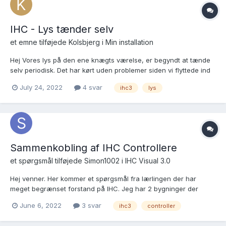
IHC - Lys tænder selv
et emne tilføjede
Kolsbjerg
i
Min installation
Hej Vores lys på den ene knægts værelse, er begyndt at tænde
selv periodisk. Det har kørt uden problemer siden vi flyttede ind
(6 måneder). Setup er visual 3 og 2Kanal LED dimmer, der er
July 24, 2022
4 svar
ihc3
lys
monteret Rterm for enden. Jeg tror jeg har sporet mig frem til at
det er 2Kanal dimmer og ikke try...
Sammenkobling af IHC Controllere
et spørgsmål tilføjede
Simon1002
i
IHC Visual 3.0
Hej venner. Her kommer et spørgsmål fra lærlingen der har
meget begrænset forstand på IHC. Jeg har 2 bygninger der
ligger 10m fra hinanden. I bygning 1 er der installeret IHC der
June 6, 2022
3 svar
ihc3
controller
kører en sluk alt funktion på lyset. I bygning 2 ønskes det
ligeledes at der kommer en sluk alt funktion på lys...