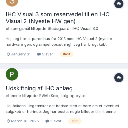
IHC Visual 3 som reservedel til en IHC
Visual 2 (Nyeste HW gen)
et spørgsmål tilføjede
Studsgaard
i
IHC Visual 3.0
Hej Jeg har et parcelhus fra 2013 med IHC Visual 2 (nyeste
hardware gen. og simpel opsætning). Jeg har brugt købt
reservere, så jeg hurtigt kan skifte hvis enkelt enheder fejler.
January 31
5 svar
ihc3
Jeg mangler dog controlleren. Så vidt jeg ved er det svært at se
hvilken HW version Visual 2 er uden...
Udskiftning af IHC anlæg
et emne tilføjede
PVM
i
Køb, salg og bytte
Hej folkens. Jeg tænker det bedste sted at høre om et eventuel
salg/køb er herinde. Jeg har postet nogle billeder til mit emne
her. Jeg vil ærligt sige jeg ikke har kigget på salgsværdien
March 18, 2025
5 svar
ihc3
endnu, men tænker folk herinde er søde til at give en god pris,