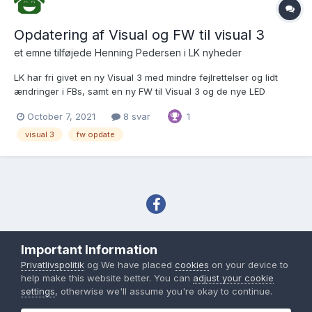
Opdatering af Visual og FW til visual 3
et emne tilføjede
Henning Pedersen
i
LK nyheder
LK har fri givet en ny Visual 3 med mindre fejlrettelser og lidt
ændringer i FBs, samt en ny FW til Visual 3 og de nye LED
dimmer.
October 7, 2021
8 svar
1
visual 3
fw opdate
Sprog
Tema
Privatlivspolitik
Important Information
Copyright IHC-User.dk 2007-2026
Privatlivspolitik
og We have placed
cookies
on your device to
Powered by Invision Community
help make this website better. You can
adjust your cookie
settings
, otherwise we'll assume you're okay to continue.