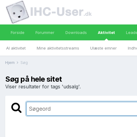
Forside
Forummer
Downloads
Aktivitet
Lead
Al aktivitet
Mine aktivitetsstreams
Ulæste emner
Indh
Hjem
Søg
Søg på hele sitet
Viser resultater for tags 'udsalg'.