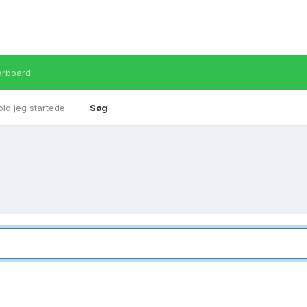
erboard
old jeg startede
Søg