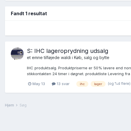
Fandt 1 resultat
S: IHC lageroprydning udsalg
et emne tilføjede
waldi
i
Køb, salg og bytte
IHC produktsalg. Produktpriserne er 50% lavere end normal
stikkontakten 24 timer i døgnet. produktliste Levering fra 
(og %d flere
May 13
13 svar
ihc
lager
Hjem
Søg