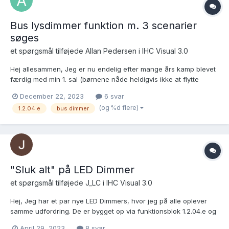
Bus lysdimmer funktion m. 3 scenarier
søges
et spørgsmål tilføjede
Allan Pedersen
i
IHC Visual 3.0
Hej allesammen, Jeg er nu endelig efter mange års kamp blevet
færdig med min 1. sal (børnene nåde heldigvis ikke at flytte
hjemmefra før de fik deres længe ventede værelser LOL). Jeg
December 22, 2023
6 svar
har 2-kanal dimmere på samtlige loftspots, og det hele er som
(og %d flere)
1.2.04.e
bus dimmer
sådan oppe og køre, men jeg ville rigtig gerne hav...
"Sluk alt" på LED Dimmer
et spørgsmål tilføjede
J_LC
i
IHC Visual 3.0
Hej, Jeg har et par nye LED Dimmers, hvor jeg på alle oplever
samme udfordring. De er bygget op via funktionsblok 1.2.04.e og
tænd/sluk/regulering via "Touch" fungerer som den skal. Jeg
April 29, 2023
8 svar