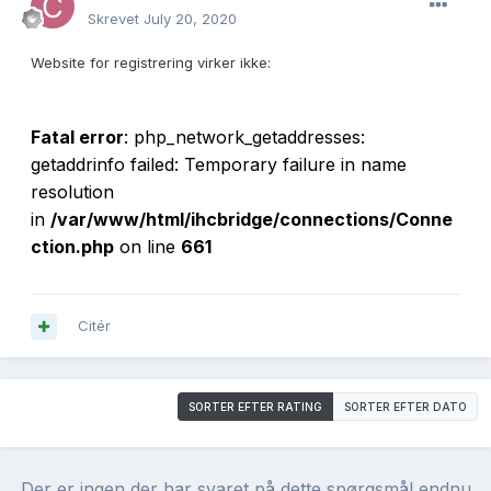
Skrevet
July 20, 2020
Website for registrering virker ikke:
Fatal error
: php_network_getaddresses:
getaddrinfo failed: Temporary failure in name
resolution
in
/var/www/html/ihcbridge/connections/Conne
ction.php
on line
661
Citér
SORTER EFTER RATING
SORTER EFTER DATO
Der er ingen der har svaret på dette spørgsmål endnu