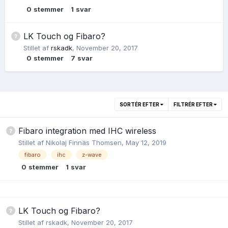
0
stemmer
1
svar
LK Touch og Fibaro?
Stillet af
rskadk
,
November 20, 2017
0
stemmer
7
svar
SORTÉR EFTER
FILTRÉR EFTER
Fibaro integration med IHC wireless
Stillet af
Nikolaj Finnäs Thomsen
,
May 12, 2019
fibaro
ihc
z-wave
0
stemmer
1
svar
LK Touch og Fibaro?
Stillet af
rskadk
,
November 20, 2017