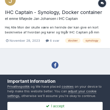
IHC Captain - Synology, Docker container
et emne tilføjede
Jan Johansen
i
IHC Captain
Hej Alle Mon der skulle være en herinde der kan give en kort
beskrivelse af hvordan jeg kører og tilgår IHC Captain på min
Synology NAS med Docker installeret??? Jeg kan fint få det til at
November 28, 2023
6 svar
docker
synology
virke på min Pi men kunne godt tænke mig at det blev afviklet på
NAS i stedet. Er bestemt ikke D...
Sprog
Tema
Privatlivspolitik
Important Information
Copyright IHC-User.dk 2007-2026
Privatlivspolitik
og We have placed
cookies
on your device to
Powered by Invision Community
help make this website better. You can
adjust your cookie
settings
, otherwise we'll assume you're okay to continue.
I accept