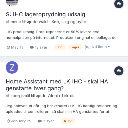
S: IHC lageroprydning udsalg
et emne tilføjede
waldi
i
Køb, salg og bytte
IHC produktsalg. Produktpriserne er 50% lavere end
normalprisen på internettet. Produkter i original emballage, der
aldrig har været brugt eller kun er blevet testet. De har aldrig
(og %d flere)
May 13
13 svar
ihc
lager
været sat i stikkontakten 24 timer i døgnet. produktliste Levering
fra EU via PostNord. Betaling...
Home Assistant med LK IHC - skal HA
genstarte hver gang?
et spørgsmål tilføjede
Zilent
i
Teknik
Jeg oplever, at når jeg har ændret i LK IHC konfigurationen og
uploaded til controlleren, så skal min HA genstartes for at
tingene er "synkroniserede" igen. Også selvom der ikke er noget
January 29
2 svar
lk ihc
i HAs opsætning (devices/entities m.v.) der er berørt. Er det et