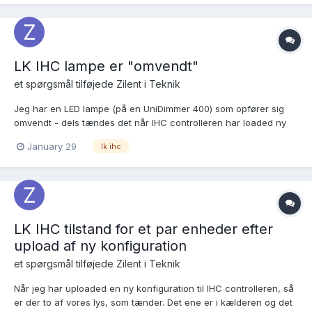
kendt "problem" og er der ngoet man kan gør...
LK IHC lampe er "omvendt"
et spørgsmål tilføjede
Zilent
i
Teknik
Jeg har en LED lampe (på en UniDimmer 400) som opfører sig
omvendt - dels tændes det når IHC controlleren har loaded ny
konfiguration (jf. andet spørgsmål i forummet her), men dertil
January 29
lk ihc
viser den omvendt status i Home Assistant (tændt når den er
slukket og omvendt). I LK IHC Service View kan jeg sende...
LK IHC tilstand for et par enheder efter
upload af ny konfiguration
et spørgsmål tilføjede
Zilent
i
Teknik
Når jeg har uploaded en ny konfiguration til IHC controlleren, så
er der to af vores lys, som tænder. Det ene er i kælderen og det