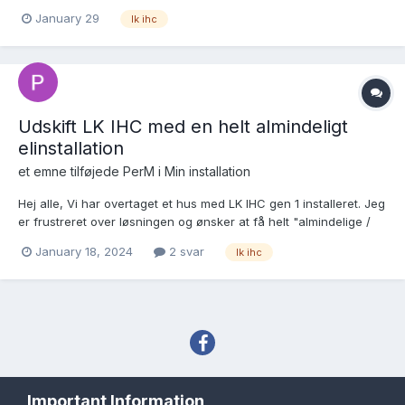
andet er udenfor. Er der et sted hvor man sætter hvad tilstanden
January 29
lk ihc
skal være for de to enheder? I kælderen er det en "UNI Dimmer
400" tilslutett en LED-skinne og udenfor e...
Udskift LK IHC med en helt almindeligt
elinstallation
et emne tilføjede
PerM
i
Min installation
Hej alle, Vi har overtaget et hus med LK IHC gen 1 installeret. Jeg
er frustreret over løsningen og ønsker at få helt "almindelige /
standardiserede" lampeudtag og stikkontakter i stedet. Frem for
January 18, 2024
2 svar
lk ihc
LK IHC ønsker jeg at bruge Ikea's smart home belysning på
længere sigt. Jeg vil derfor høre,...
Sprog
Tema
Privatlivspolitik
Important Information