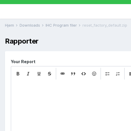
Hjem
Downloads
IHC Program filer
reset_factory_default.zip
Rapporter
Your Report