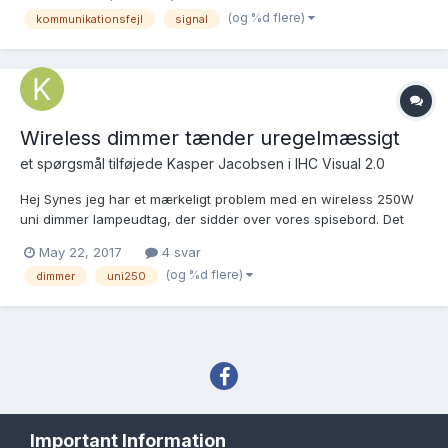
intet signal. Kan man på nogen måde teste om antenne
(og %d flere)
kommunikationsfejl
signal
tilslutningen i controlleren virker? Ell...
Wireless dimmer tænder uregelmæssigt
et spørgsmål tilføjede
Kasper Jacobsen
i
IHC Visual 2.0
Hej Synes jeg har et mærkeligt problem med en wireless 250W
uni dimmer lampeudtag, der sidder over vores spisebord. Det
reagerer fint på almindelig tænding, sluk alt, scenare fra køkken,
May 22, 2017
4 svar
osv. MEN når det kommer til scenarie "stue" er den mærkelig:
(og %d flere)
dimmer
uni250
Ved "Stue" scenarie, skal lampen tænd...
Sprog
Tema
Privatlivspolitik
Important Information
Copyright IHC-User.dk 2007-2026