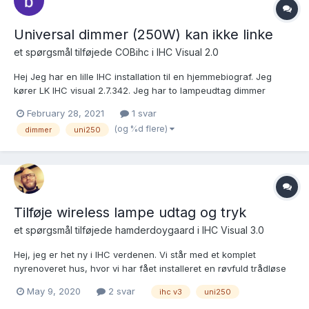
Universal dimmer (250W) kan ikke linke
et spørgsmål tilføjede
COBihc
i
IHC Visual 2.0
Hej Jeg har en lille IHC installation til en hjemmebiograf. Jeg
kører LK IHC visual 2.7.342. Jeg har to lampeudtag dimmer
wireless og en dimmer Universal 250w, som kører upåklageligt.
February 28, 2021
1 svar
Jeg oplever dog, at når det ene lampeudtag ikke har været brugt
(og %d flere)
dimmer
uni250
et stykke tid, så skal jeg hen og tænde ma...
Tilføje wireless lampe udtag og tryk
et spørgsmål tilføjede
hamderdoygaard
i
IHC Visual 3.0
Hej, jeg er het ny i IHC verdenen. Vi står med et komplet
nyrenoveret hus, hvor vi har fået installeret en røvfuld trådløse
lampeudtag, m. dæmper, samt en stribe trådløse 4tryk. Nu har
May 9, 2020
2 svar
ihc v3
uni250
jeg fået controller online, og adgang til den via vores netværk.