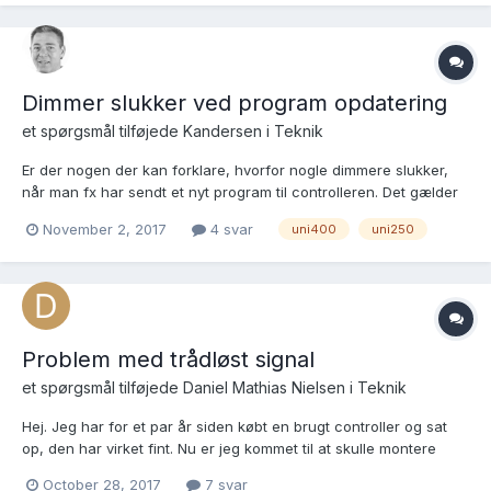
Jeg har ændret rum navn...
Dimmer slukker ved program opdatering
et spørgsmål tilføjede
Kandersen
i
Teknik
Er der nogen der kan forklare, hvorfor nogle dimmere slukker,
når man fx har sendt et nyt program til controlleren. Det gælder
både mine Uni250 (wireless 1modul) og Uni400 IHC/SA. Mens
November 2, 2017
4 svar
uni400
uni250
ø80 dimmerne de slukker ikke?? Jeg synes ikke jeg kan finde
noget i de respektive Fbére som skulle afholde dem f...
Problem med trådløst signal
et spørgsmål tilføjede
Daniel Mathias Nielsen
i
Teknik
Hej. Jeg har for et par år siden købt en brugt controller og sat
op, den har virket fint. Nu er jeg kommet til at skulle montere
nogle Wireless uni dimmere og linke til controlleren, men jeg har
October 28, 2017
7 svar