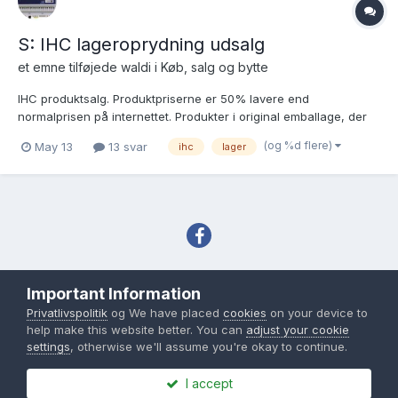
S: IHC lageroprydning udsalg
et emne tilføjede
waldi
i
Køb, salg og bytte
IHC produktsalg. Produktpriserne er 50% lavere end
normalprisen på internettet. Produkter i original emballage, der
aldrig har været brugt eller kun er blevet testet. De har aldrig
(og %d flere)
May 13
13 svar
ihc
lager
været sat i stikkontakten 24 timer i døgnet. produktliste Levering
fra EU via PostNord. Betaling...
Sprog
Tema
Privatlivspolitik
Important Information
Copyright IHC-User.dk 2007-2026
Privatlivspolitik
og We have placed
cookies
on your device to
Powered by Invision Community
help make this website better. You can
adjust your cookie
settings
, otherwise we'll assume you're okay to continue.
I accept