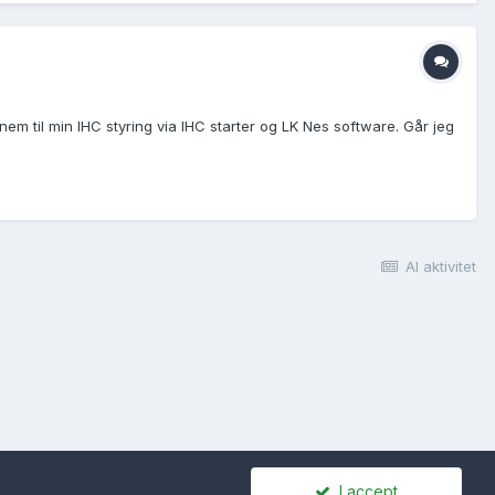
em til min IHC styring via IHC starter og LK Nes software. Går jeg
Al aktivitet
I accept