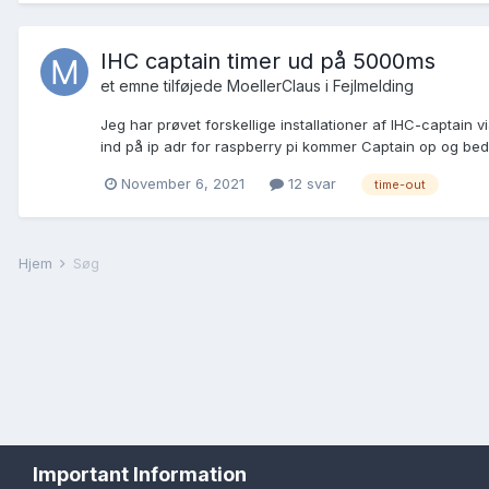
IHC captain timer ud på 5000ms
et emne tilføjede
MoellerClaus
i
Fejlmelding
Jeg har prøvet forskellige installationer af IHC-captain
ind på ip adr for raspberry pi kommer Captain op og bede
November 6, 2021
12 svar
time-out
Hjem
Søg
Important Information