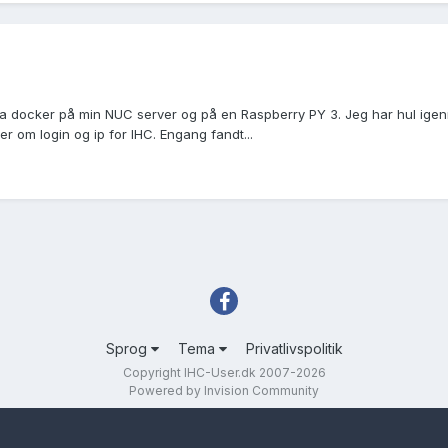
 via docker på min NUC server og på en Raspberry PY 3. Jeg har hul igenn
r om login og ip for IHC. Engang fandt...
Sprog
Tema
Privatlivspolitik
Copyright IHC-User.dk 2007-2026
Powered by Invision Community