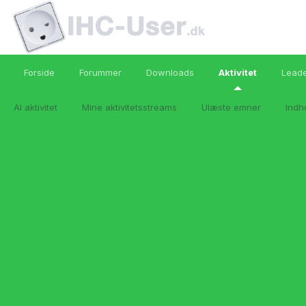
Forside
Forummer
Downloads
Aktivitet
Lead
Al aktivitet
Mine aktivitetsstreams
Ulæste emner
Indh