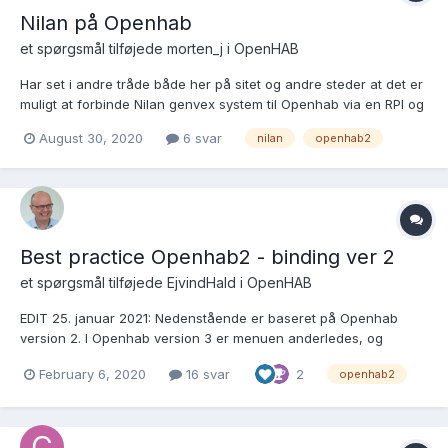
Nilan på Openhab
et spørgsmål tilføjede
morten_j
i
OpenHAB
Har set i andre tråde både her på sitet og andre steder at det er
muligt at forbinde Nilan genvex system til Openhab via en RPI og
en USB dongle. Kan nogen fortælle mig hvor 6-stiks panelet, som
August 30, 2020
6 svar
nilan
openhab2
skal forbindes med 3 ledninger til usb’en, sidder henne på min
Nilan?
Best practice Openhab2 - binding ver 2
et spørgsmål tilføjede
EjvindHald
i
OpenHAB
EDIT 25. januar 2021: Nedenstående er baseret på Openhab
version 2. I Openhab version 3 er menuen anderledes, og
paperUI er erstattet af anden funktionalitet. Hermed et indlæg
February 6, 2020
16 svar
2
openhab2
om Best Practice for openHAB binding version 2 som opfølgning
på mit tidligere indlæg - se link her Først en sto...