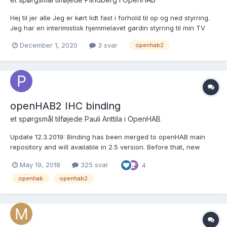
Hej til jer alle Jeg er kørt lidt fast i forhold til op og ned styrring.
Jeg har en interimistisk hjemmelavet gardin styrring til min TV
hejs. Jeg vil selvfølgelig gerne kunne spørge google pænt om
December 1, 2020
3 svar
openhab2
hun ikke vil køre den op og ned. Jeg har et id på "OP" som er
229394 og et "NED" på 229650....
openHAB2 IHC binding
et spørgsmål tilføjede
Pauli Anttila
i
OpenHAB
Update 12.3.2019: Binding has been merged to openHAB main
repository and will available in 2.5 version. Before that, new
version can be found from official openHAB snapshot builds.
May 19, 2018
325 svar
4
Before official add-on documentation page is updated, binding
documentation can found here. NOTE....
openhab
openhab2