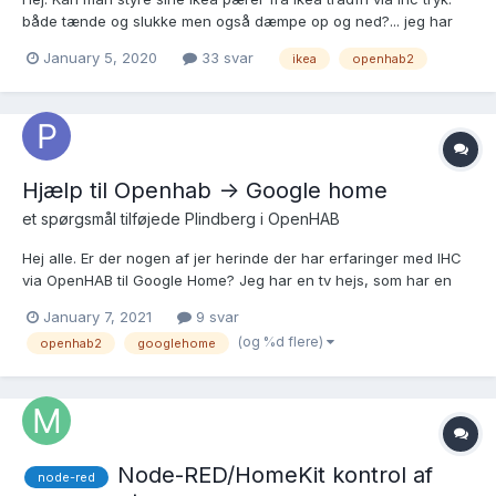
både tænde og slukke men også dæmpe op og ned?... jeg har
installeret OpenHAB og det fungere fint med at tænde og slukke
January 5, 2020
33 svar
ikea
openhab2
nåede via OpenHAB appen og via google assistens
Hjælp til Openhab -> Google home
et spørgsmål tilføjede
Plindberg
i
OpenHAB
Hej alle. Er der nogen af jer herinde der har erfaringer med IHC
via OpenHAB til Google Home? Jeg har en tv hejs, som har en
udgang til op og en udgang til ned. Når jeg så skal have tv ned,
January 7, 2021
9 svar
skal jeg sige “Tænd TV ned” og aå kører det ned. Når jeg så
(og %d flere)
openhab2
googlehome
skal have det op skal jeg sige “Sluk Tv ned” og “T...
Node-RED/HomeKit kontrol af
node-red