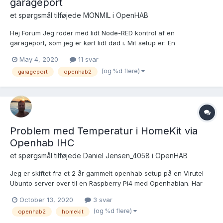
garageport
et spørgsmål tilføjede
MONMIL
i
OpenHAB
Hej Forum Jeg roder med lidt Node-RED kontrol af en
garageport, som jeg er kørt lidt død i. Mit setup er: En
garageportsåbner, som aktiveres via et impuls fra et IHC output
May 4, 2020
11 svar
modul (kortslut af impulsklemme på garageportåbneren). En
(og %d flere)
garageport
openhab2
magnetkontakt på garageport, som slutter ved...
Problem med Temperatur i HomeKit via
Openhab IHC
et spørgsmål tilføjede
Daniel Jensen_4058
i
OpenHAB
Jeg er skiftet fra et 2 år gammelt openhab setup på en Virutel
Ubunto server over til en Raspberry Pi4 med Openhabian. Har
lidt problemer med at få min Inde og Ude temperatur med over i
October 13, 2020
3 svar
Home App. default.items Number temperature5724436
(og %d flere)
openhab2
homekit
"Udetemperatur [%.1f °C]" <temperature> ["Current...