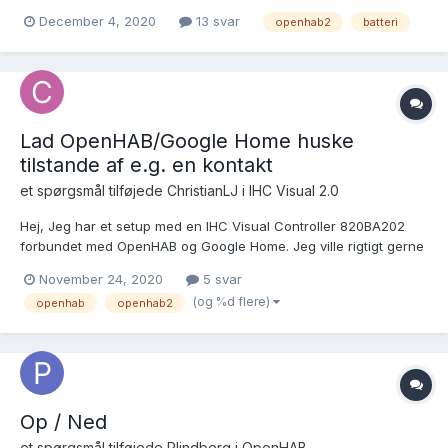
osv, kan man ikke trække en reel status ud, men en Switch med
December 4, 2020
13 svar
openhab2
batteri
on/off funktion i forhold til om batteri er ok eller ikke ok, er det
rigtigt forstået. Er der nogen...
Lad OpenHAB/Google Home huske
tilstande af e.g. en kontakt
et spørgsmål tilføjede
ChristianLJ
i
IHC Visual 2.0
Hej, Jeg har et setup med en IHC Visual Controller 820BA202
forbundet med OpenHAB og Google Home. Jeg ville rigtigt gerne
få Google Home til at huske tilstanden af e.g. vores udendørs lys
November 24, 2020
5 svar
(uden dimmer) men har en hel del besværligheder med dette.
(og %d flere)
openhab
openhab2
Hvis vi tager udgangspunkt i vores ude...
Op / Ned
et spørgsmål tilføjede
Plindberg
i
OpenHAB