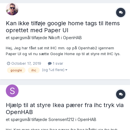
Kan ikke tilføje google home tags til items
oprettet med Paper UI
et spørgsmål tilføjede
Nikoft
i
OpenHAB
Hej, Jeg har fået sat mit IHC mm. op på Openhab2 igennem
Paper UI og vil nu sætte Google Home op til at styre mit IHC lys.
Jeg kan læse mig til at jeg skal tilføje tags på mine items. Da jeg
October 17, 2019
1 svar
har oprettet mine items i Paper UI, har jeg ingen Items file. Jeg
(og %d flere)
google
ihc
har forsøgt at tilføje tags...
Hjælp til at styre Ikea pærer fra ihc tryk via
OpenHAB
et spørgsmål tilføjede
Sorensen1212
i
OpenHAB
Hej. Kan man styre sine Ikea pærer fra Ikea trådfri via ihc tryk.