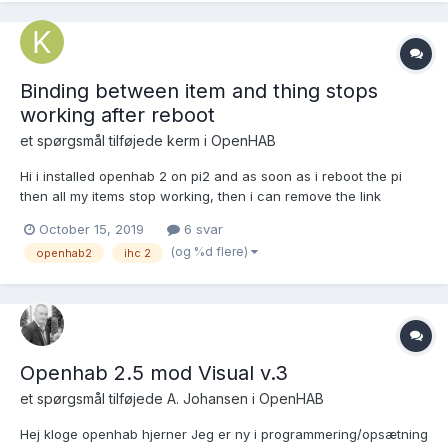
Binding between item and thing stops
working after reboot
et spørgsmål tilføjede
kerm
i
OpenHAB
Hi i installed openhab 2 on pi2 and as soon as i reboot the pi
then all my items stop working, then i can remove the link
between things and item. rebind them and it will work until i
October 15, 2019
6 svar
reboot https://openhab.jfrog.io/openhab/libs-pullrequest-
(og %d flere)
openhab2
ihc 2
local/org/openhab/binding/org.openhab.binding.ihc...
Openhab 2.5 mod Visual v.3
et spørgsmål tilføjede
A. Johansen
i
OpenHAB
Hej kloge openhab hjerner Jeg er ny i programmering/opsætning