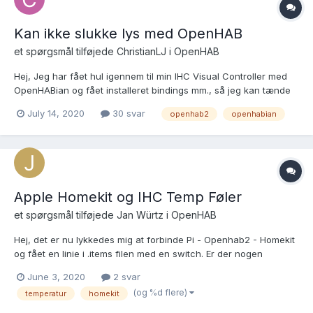
Kan ikke slukke lys med OpenHAB
et spørgsmål tilføjede
ChristianLJ
i
OpenHAB
Hej, Jeg har fået hul igennem til min IHC Visual Controller med
OpenHABian og fået installeret bindings mm., så jeg kan tænde
lyset i mit køkken. Til dette har jeg oprettet et simpelt "item", se
July 14, 2020
30 svar
openhab2
openhabian
følgende: Switch KitchenLight "KitchenLight" <light> (vLys)
{channel="ihc:controller:efe44...
Apple Homekit og IHC Temp Føler
et spørgsmål tilføjede
Jan Würtz
i
OpenHAB
Hej, det er nu lykkedes mig at forbinde Pi - Openhab2 - Homekit
og fået en linie i .items filen med en switch. Er der nogen
mulighed for at aflæse en temepratur føler(IHC) i homekit? Jeg
June 3, 2020
2 svar
kan simpelthen ikke få det til at virke.. Måske en der har et
(og %d flere)
temperatur
homekit
eksempel der virker Mvh Jan