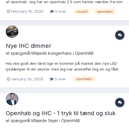
af openhab. Jeg har en openhab 2.5 som henter værdier fra min
visual3 controller, jeg har sat ihc bindingen op, og i/o fra
February 19, 2020
6 svar
visual3
openhab2
controlleren bliver hentet. Jeg har herefter fra things oprettet
diverse items. Problemmet er a...
Nye IHC dimmer
et spørgsmål tilføjede
kongenhans
i
OpenHAB
Hej ved godt den først lige er kommer på market den nye LED
lysdæmper til din skinne. men jeg har anskaffet mig en og fået
den op og kører men Openhab kan ikke finde dem som et output
January 26, 2020
5 svar
openhab2
?? er de fordi den kører på bus forbindelsen igennem IHCèn ??
eller er der en måde og få openhab til er at f...
Openhab og IHC - 1 tryk til tænd og sluk
et spørgsmål tilføjede
Sejer
i
OpenHAB