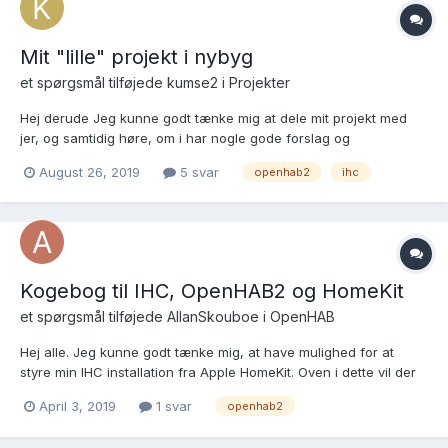
Mit "lille" projekt i nybyg
et spørgsmål tilføjede
kumse2
i
Projekter
Hej derude Jeg kunne godt tænke mig at dele mit projekt med
jer, og samtidig høre, om i har nogle gode forslag og
kommentarer til nedenstående: Jeg er igang med planlægningen
August 26, 2019
5 svar
openhab2
ihc
af elinstallationen til mit nye hus. Det blev hurtigt klart for mig, at
et moderne hus er udstyret med mange forske...
Kogebog til IHC, OpenHAB2 og HomeKit
et spørgsmål tilføjede
AllanSkouboe
i
OpenHAB
Hej alle. Jeg kunne godt tænke mig, at have mulighed for at
styre min IHC installation fra Apple HomeKit. Oven i dette vil der
være nogle enkelte HUE pærer, som højst sandsynlig også
April 3, 2019
1 svar
openhab2
integreret i IHC styringen via IHC Captain. Jeg har fulgt
forskellige OpenHAB tråde herinde, men jeg søger noge...