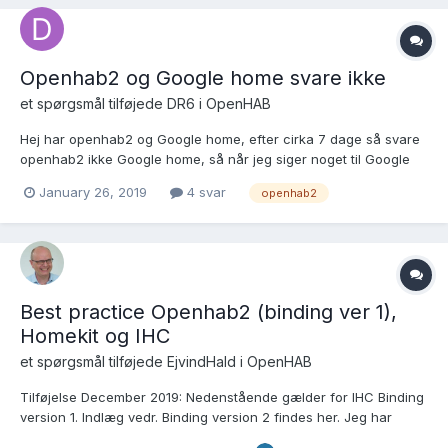
Openhab2 og Google home svare ikke
et spørgsmål tilføjede
DR6
i
OpenHAB
Hej har openhab2 og Google home, efter cirka 7 dage så svare
openhab2 ikke Google home, så når jeg siger noget til Google
home svare den at den ikke har forbindelse til openhab. Men
January 26, 2019
4 svar
openhab2
kan sagtens stue ihc via openhab egen app. Hvis jeg sletter
forbindelsen til openhab2 i Google home app og f...
Best practice Openhab2 (binding ver 1),
Homekit og IHC
et spørgsmål tilføjede
EjvindHald
i
OpenHAB
Tilføjelse December 2019: Nedenstående gælder for IHC Binding
version 1. Indlæg vedr. Binding version 2 findes her. Jeg har
brugt nogen tid på Openhab2 med integration til bl.a. IHC og