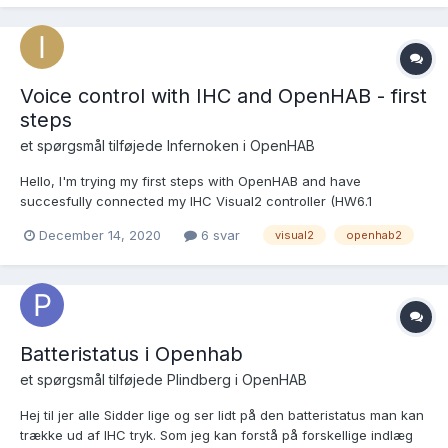
Voice control with IHC and OpenHAB - first
steps
et spørgsmål tilføjede
Infernoken
i
OpenHAB
Hello, I'm trying my first steps with OpenHAB and have
succesfully connected my IHC Visual2 controller (HW6.1
FW2.7.199) to OpenHAB. I'm now able to control my lights and
December 14, 2020
6 svar
visual2
openhab2
such from OpenHAB. Now I'm trying if I can control some lights
though voice and have read multiple forums, but ca...
Batteristatus i Openhab
et spørgsmål tilføjede
Plindberg
i
OpenHAB
Hej til jer alle Sidder lige og ser lidt på den batteristatus man kan
trække ud af IHC tryk. Som jeg kan forstå på forskellige indlæg