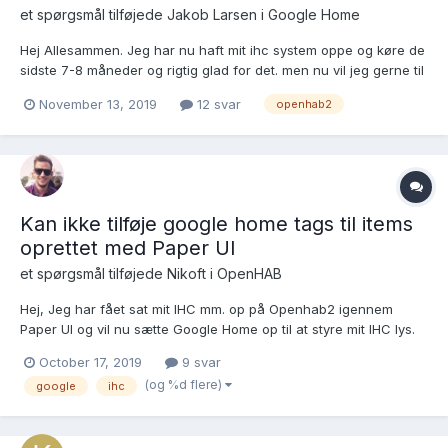
et spørgsmål tilføjede
Jakob Larsen
i
Google Home
Hej Allesammen. Jeg har nu haft mit ihc system oppe og køre de
sidste 7-8 måneder og rigtig glad for det. men nu vil jeg gerne til
udforske det lidt mere og der har jeg sat mig for at får en
November 13, 2019
12 svar
openhab2
Google Home som kan styre mit "Hus". Og efter lidt
efterforskning har jeg lidt basale spørgsmå...
Kan ikke tilføje google home tags til items
oprettet med Paper UI
et spørgsmål tilføjede
Nikoft
i
OpenHAB
Hej, Jeg har fået sat mit IHC mm. op på Openhab2 igennem
Paper UI og vil nu sætte Google Home op til at styre mit IHC lys.
Jeg kan læse mig til at jeg skal tilføje tags på mine items. Da jeg
October 17, 2019
9 svar
har oprettet mine items i Paper UI, har jeg ingen Items file. Jeg
(og %d flere)
google
ihc
har forsøgt at tilføje tags...