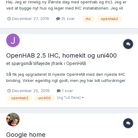
Hej. Jeg er rimelig ny (Første dag med openhab og ihc). Jeg er
ved at bygge nyt hus og leger med IHC installationen. Jeg vil
gerne køre stemmestyret IHC via Google og kan dermed se at
December 27, 2019
15 svar
ihc
openhab2
Openhab er det oplagte valg. Openhab er opsat på PI og køre.
Jeg kan dog ikke helt finde rundt i sitemap o...
OpenHAB 2.5 IHC, homekit og uni400
et spørgsmål tilføjede
jfrank
i
OpenHAB
Så fik jeg opgraderet til nyeste OpenHAB med den nyeste IHC
binding. Virker egentlig rigt godt, men jeg har lidt udfordringer
med mine uni400. hvad er best practice mht at kunne tænde og
December 25, 2019
1 svar
sluk ved et kort taste tryk samt at kunne skrue Dommer op og
(og %d flere)
openhab2
uni400
ned med et langt tryk ? Det setup i item...
Google home