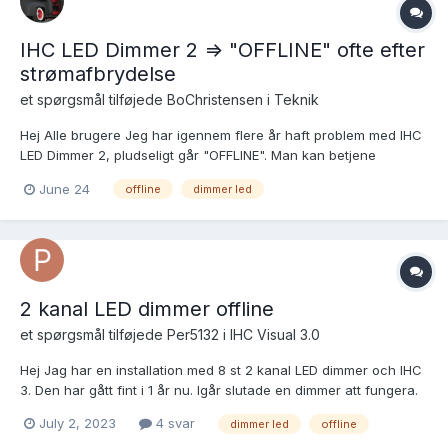
IHC LED Dimmer 2 => "OFFLINE" ofte efter
strømafbrydelse
et spørgsmål tilføjede
BoChristensen
i
Teknik
Hej Alle brugere Jeg har igennem flere år haft problem med IHC
LED Dimmer 2, pludseligt går "OFFLINE". Man kan betjene
knapper på front af dimmer, men ikke via IHC. Denne løsning
June 24
offline
dimmer led
virker tilsyneladende hver gang (hos mig) CHAT MED LK Support:
Hej Bo Christensen vedr. 2 kanals d...
2 kanal LED dimmer offline
et spørgsmål tilføjede
Per5132
i
IHC Visual 3.0
Hej Jag har en installation med 8 st 2 kanal LED dimmer och IHC
3. Den har gått fint i 1 år nu. Igår slutade en dimmer att fungera.
(båda kanalerna) i verktyget "administrator" och under fliken
July 2, 2023
4 svar
dimmer led
offline
"dimmer" så är det ett felmeddelande "error message offline"