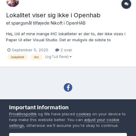
Lokalitet viser sig ikke i Openhab
et spørgsmål tilføjede
Nikoft
i
OpenHAB
Hej, Ud af mine mange IHC lokaliteter er der to, der ikke vises i
Paper UI eller Visual Studio. Det er muligvis de sidste to
lokaliteter jeg har oprettet. Det får mig til at tænke på om der er
September 5, 2020
2 svar
et maksimum antal understøttede items. Er der nogen der har
(og %d flere)
lokalitet
ihc
prøvet noget lignende eller ved...
Sprog
Tema
Privatlivspolitik
Important Information
Copyright IHC-User.dk 2007-2026
Privatlivspolitik
og We have placed
cookies
on your device to
Powered by Invision Community
help make this website better. You can
adjust your cookie
settings
, otherwise we'll assume you're okay to continue.