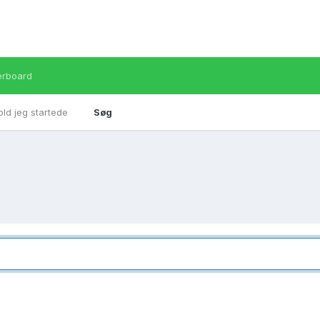
erboard
old jeg startede
Søg