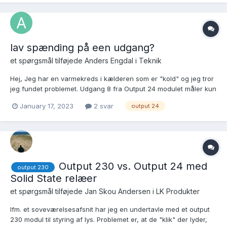
lampeudtag mangler en monteringsskrue jeg...
lav spænding på een udgang?
et spørgsmål tilføjede
Anders Engdal
i
Teknik
Hej, Jeg har en varmekreds i kælderen som er "kold" og jeg tror
jeg fundet problemet. Udgang 8 fra Output 24 modulet måler kun
2,4V, når jeg måler med et Almindeligt multimeter og telestaten
January 17, 2023
2 svar
output 24
vil derfor ikke åbne. Jeg undrer mig over at een udgang kan
være defekt, eller om det er mig...
Output 230 vs. Output 24 med
output 230
Solid State relæer
et spørgsmål tilføjede
Jan Skou Andersen
i
LK Produkter
Ifm. et soveværelsesafsnit har jeg en undertavle med et output
230 modul til styring af lys. Problemet er, at de "klik" der lyder,