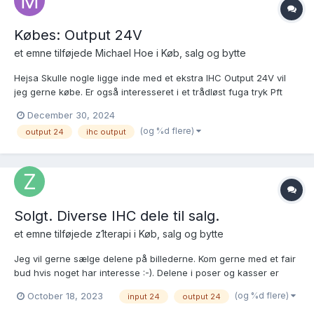
Købes: Output 24V
et emne tilføjede
Michael Hoe
i
Køb, salg og bytte
Hejsa Skulle nogle ligge inde med et ekstra IHC Output 24V vil
jeg gerne købe. Er også interesseret i et trådløst fuga tryk Pft
Michael
December 30, 2024
(og %d flere)
output 24
ihc output
Solgt. Diverse IHC dele til salg.
et emne tilføjede
z1terapi
i
Køb, salg og bytte
Jeg vil gerne sælge delene på billederne. Kom gerne med et fair
bud hvis noget har interesse :-). Delene i poser og kasser er
åbnede, men har ikke været brugt. Input/output moduler +
(og %d flere)
October 18, 2023
input 24
output 24
dimmer 400 Uni er brugte og virker. Bemærk: 505D6102 - Trådløs