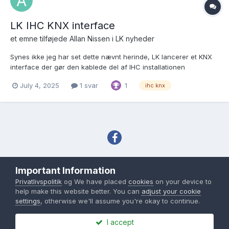
LK IHC KNX interface
et emne tilføjede
Allan Nissen
i
LK nyheder
Synes ikke jeg har set dette nævnt herinde, LK lancerer et KNX
interface der gør den kablede del af IHC installationen
tilgængelig. Hvad jeg lige kan se ved at zoome ind på billederne
July 4, 2025
1 svar
1
ihc knx
er der 8 input terminaler, RS 485 terminaler og 2 LAN porte på
toppen af den. Gætter man lidt på terminalerne n...
Sprog
Tema
Privatlivspolitik
Important Information
Copyright IHC-User.dk 2007-2026
Privatlivspolitik
og We have placed
cookies
on your device to
Powered by Invision Community
help make this website better. You can
adjust your cookie
settings
, otherwise we'll assume you're okay to continue.
I accept