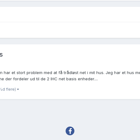
s
n har et stort problem med at få trådløst net i mit hus. Jeg har et hus
e der fordeler ud til de 2 IHC net basis enheder....
%d flere)