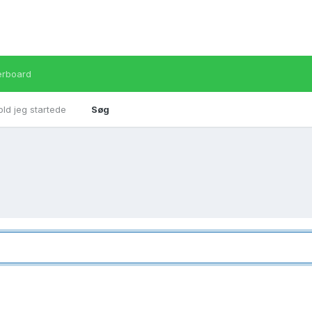
erboard
old jeg startede
Søg