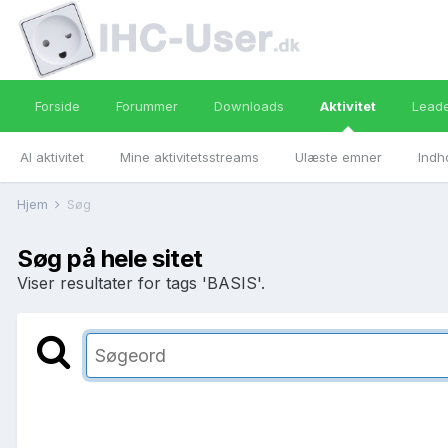
Forside
Forummer
Downloads
Aktivitet
Lead
Al aktivitet
Mine aktivitetsstreams
Ulæste emner
Indh
Hjem
Søg
Søg på hele sitet
Viser resultater for tags 'BASIS'.