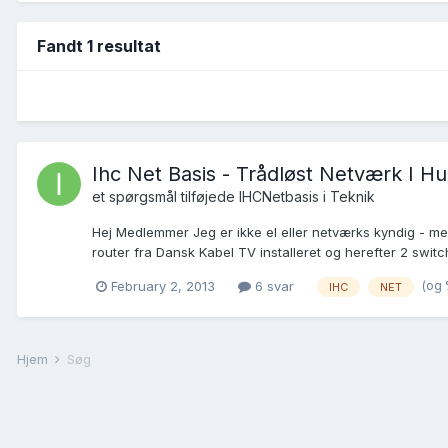
Fandt 1 resultat
Ihc Net Basis - Trådløst Netværk I Hu
et spørgsmål tilføjede
IHCNetbasis
i
Teknik
Hej Medlemmer Jeg er ikke el eller netværks kyndig - me
router fra Dansk Kabel TV installeret og herefter 2 switch
(og 
February 2, 2013
6 svar
IHC
NET
Hjem
Søg