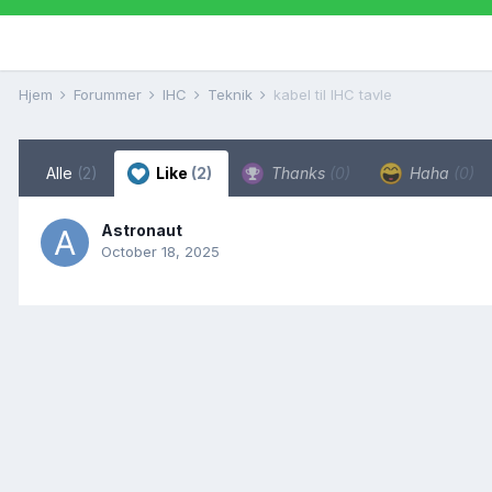
Hjem
Forummer
IHC
Teknik
kabel til IHC tavle
Alle
(2)
Like
(2)
Thanks
(0)
Haha
(0)
Astronaut
October 18, 2025